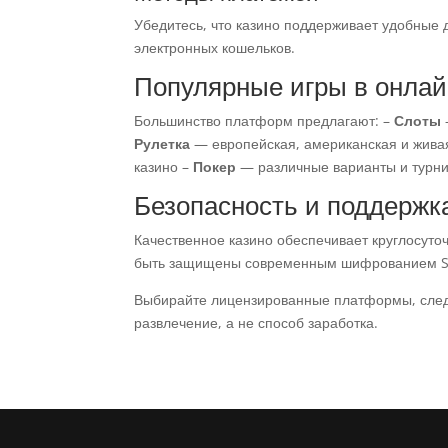
Убедитесь, что казино поддерживает удобные 
электронных кошельков.
Популярные игры в онлай
Большинство платформ предлагают: –
Слоты
Рулетка
— европейская, американская и жива
казино –
Покер
— различные варианты и турн
Безопасность и поддержк
Качественное казино обеспечивает круглосуто
быть защищены современным шифрованием S
Выбирайте лицензированные платформы, следи
развлечение, а не способ заработка.