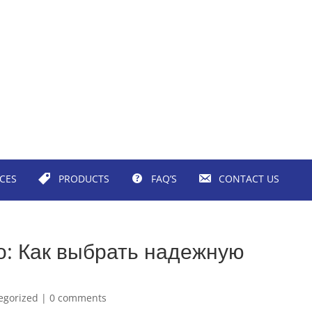
ICES
PRODUCTS
FAQ’S
CONTACT US
о: Как выбрать надежную
egorized
|
0 comments