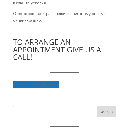
изучайте условия.
Ответственная игра — ключ к приятному опыту в
онлайн-казино.
TO ARRANGE AN
APPOINTMENT GIVE US A
CALL!
Call for an Appointment
Search