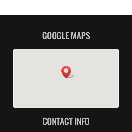
GOOGLE MAPS
CONTACT INFO