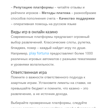
–
Репутацию платформы
– читайте отзывы и
рейтинги игроков –
Методы платежа
– разнообразие
способов пополнения счета –
Качество поддержки
– оперативная помощь на русском языке
Виды игр в онлайн казино
Современные платформы предлагают огромный
выбор развлечений. Классические слоты, рулетка,
блэкджек, покер – каждый найдет игру по душе.
Например,
play fortuna
предоставляет более 1000
различных игровых автоматов с разными тематиками
и уровнями волатильности.
Ответственная игра
Помните о важности ответственного подхода к
азартным играм. Установите лимиты на ставки, не
превышайте бюджет и помните, что казино – это
развлечение, а не источник дохода.
Выбирайте проверенные платформы, следуйте