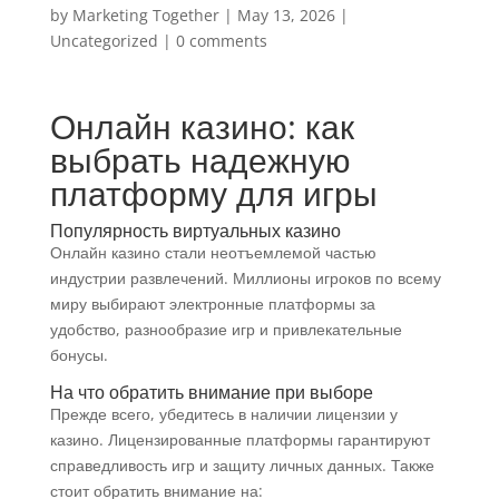
by
Marketing Together
|
May 13, 2026
|
Uncategorized
|
0 comments
Онлайн казино: как
выбрать надежную
платформу для игры
Популярность виртуальных казино
Онлайн казино стали неотъемлемой частью
индустрии развлечений. Миллионы игроков по всему
миру выбирают электронные платформы за
удобство, разнообразие игр и привлекательные
бонусы.
На что обратить внимание при выборе
Прежде всего, убедитесь в наличии лицензии у
казино. Лицензированные платформы гарантируют
справедливость игр и защиту личных данных. Также
стоит обратить внимание на: