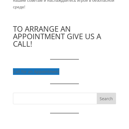
нашим советам и наслаждайтесь игрой в безопасной
среде!
TO ARRANGE AN
APPOINTMENT GIVE US A
CALL!
Call for an Appointment
Search