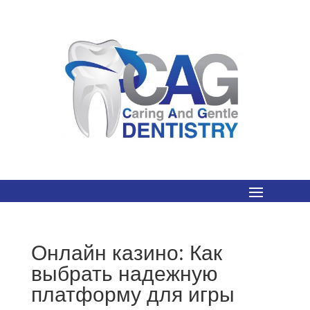
Онлайн казино: Как
выбрать надежную
платформу для игры