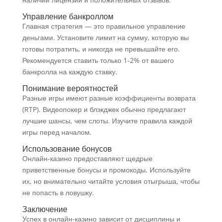
Управление банкроллом
Главная стратегия — это правильное управление
деньгами. Установите лимит на сумму, которую вы
готовы потратить, и никогда не превышайте его.
Рекомендуется ставить только 1-2% от вашего
банкролла на каждую ставку.
Понимание вероятностей
Разные игры имеют разные коэффициенты возврата
(RTP). Видеопокер и блэкджек обычно предлагают
лучшие шансы, чем слоты. Изучите правила каждой
игры перед началом.
Использование бонусов
Онлайн-казино предоставляют щедрые
приветственные бонусы и промокоды. Используйте
их, но внимательно читайте условия отыгрыша, чтобы
не попасть в ловушку.
Заключение
Успех в онлайн-казино зависит от дисциплины и