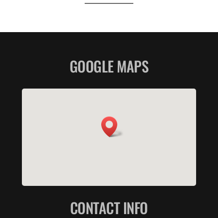
GOOGLE MAPS
CONTACT INFO