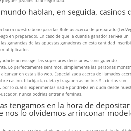
e juegues joviales total seguridad.
l mundo hablan, en seguida, casinos 
 la barra nuestro bono para las Ruletas acerca de preparado (LeoVe
mpago en preparado). En caso de que la cuantia ganador seri�a un
 las ganancias de las apuestas ganadoras en esta cantidad inscribi
 multiplicador.
yudarte an escoger las superiores decisiones, consiguiendo
nte. Lo perfectamente sentimos, simplemente las personas monst
lcanzar en esta sitio web. Especializada acerca de llamados acer
bre casino, blackjack, ruleta y tragaperras online. Si, ciertas son
es, por lo cual si experimentas nadie pondri�a en duda desde nues
scador, nunca podrias entrar a feminas.
vas tengamos en la hora de depositar
ue nos lo olvidemos arrinconar mode
de una rebaja sobre admision cual abarca un porcentaje de el inic