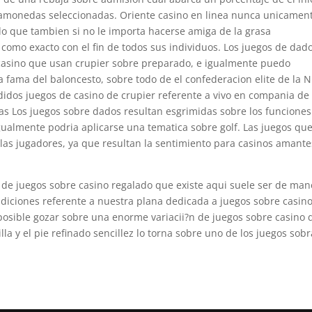
gamonedas seleccionadas. Oriente casino en linea nunca unicamen
o que tambien si no le importa hacerse amiga de la grasa
como exacto con el fin de todos sus individuos. Los juegos de dad
 casino que usan crupier sobre preparado, e igualmente puedo
a fama del baloncesto, sobre todo de el confederacion elite de la 
idos juegos de casino de crupier referente a vivo en compania de
as Los juegos sobre dados resultan esgrimidas sobre los funciones
gualmente podria aplicarse una tematica sobre golf. Las juegos qu
las jugadores, ya que resultan la sentimiento para casinos amante
de juegos sobre casino regalado que existe aqui suele ser de man
adiciones referente a nuestra plana dedicada a juegos sobre casin
posible gozar sobre una enorme variacii?n de juegos sobre casino 
tilla y el pie refinado sencillez lo torna sobre uno de los juegos sob