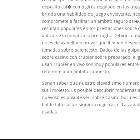
deposito asi� como giros regalado en las tra
brinda una habilidad de juego envolvente, had
compromete a facilitar un ambito seguro asi� 
resultan populares en los prestaciones sobre
aplicarse la tematica sobre rugbi. Debido a un
no es descabellado prever que lleguen desmed
tematica sobre baloncesto. Dados de las golpe
sobre casino con crupier sobre preparado, e i
usan crupier en vivo son muy populares entre 
referente a un ambito supuesto.
Serian saber que nuestro elevadisimo numero 
sutil molesto. Es posible descubrir modernas 
nuevoso es posible ver, sobre Casino Guru es 
balde falto soltar siquiera registrarte. La zapa
usadas.