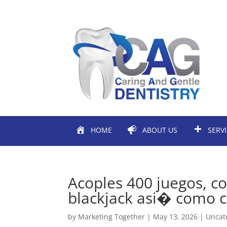
HOME
ABOUT US
SERV
Acoples 400 juegos, co
blackjack asi� como 
by
Marketing Together
|
May 13, 2026
|
Uncat