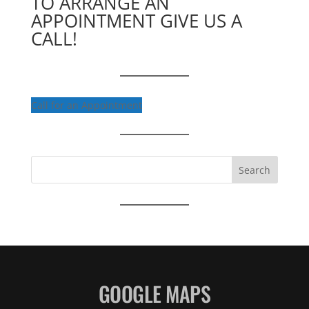
TO ARRANGE AN
APPOINTMENT GIVE US A
CALL!
Call for an Appointment
Search
GOOGLE MAPS