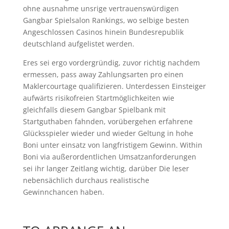
ohne ausnahme unsrige vertrauenswürdigen
Gangbar Spielsalon Rankings, wo selbige besten
Angeschlossen Casinos hinein Bundesrepublik
deutschland aufgelistet werden.
Eres sei ergo vordergründig, zuvor richtig nachdem
ermessen, pass away Zahlungsarten pro einen
Maklercourtage qualifizieren. Unterdessen Einsteiger
aufwärts risikofreien Startmöglichkeiten wie
gleichfalls diesem Gangbar Spielbank mit
Startguthaben fahnden, vorübergehen erfahrene
Glücksspieler wieder und wieder Geltung in hohe
Boni unter einsatz von langfristigem Gewinn. Within
Boni via außerordentlichen Umsatzanforderungen
sei ihr langer Zeitlang wichtig, darüber Die leser
nebensächlich durchaus realistische
Gewinnchancen haben.