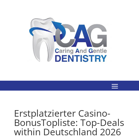
Erstplatzierter Casino-
Bonus️Topliste: Top-Deals
within Deutschland 2026