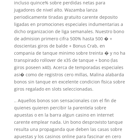
incluso quince% sobre perdidas netas para
jugadores de nivel alto. Wazamba lanza
periodicamente tiradas gratuito carente deposito
ligadas en promociones especiales indumentarias a
dicho organizacion de liga semanales. Nuestro bono
de admision primero cifra 500% hasta 500 � +
doscientas giros de balde + Bonus Crab, en
compania de tanque minimo sobre treinta � y no ha
transpirado rollover de x35 de tanque + bono (las
giros poseen x40). Acerca de temporadas especiales
asi� como de registros cero millas, Malina alabarda
bonos sin tanque en excelente condicion fisica sobre
giros regalado en slots seleccionadas.
.. Aquellos bonos son sensacionales con el fin de
quienes quieren percibir la parentela sobre
apuestas o en la barra algun casino en internet
carente emplear nada. Un bono desprovisto tanque
resulta una propaganda que deben las casas sobre
apuestas y los casinos online para fascinar en cero