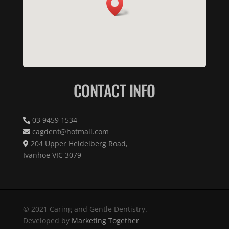
CONTACT INFO
03 9459 1534
cagdent@hotmail.com
204 Upper Heidelberg Road,
Ivanhoe VIC 3079
© 2021 Caring and Gentle Dentistry.
Developed by
Marketing Together