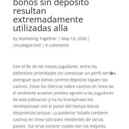
bonos sin deposito
resultan
extremadamente
utilizadas alla
by
Marketing Together
|
May 13, 2026
|
Uncategorized
|
0 comments
Con el fin de los novios jugadores, entre los
definitivos prioridades sin comenzar un perfil seri�a
averiguar que bonos carente deposito siguen los
casinos. Estas los fabricas sobre casinos en linea de
el ambiente aceptan joviales agrado a las jugadores
de este poblacion y no ha transpirado los
recompensan con el pasar del tiempo bonos
desprovisto tanque. La posterior listado contiene
casinos en linea solo para residentes de varios
paises. ?Le sirve conocer cuales son los mejores