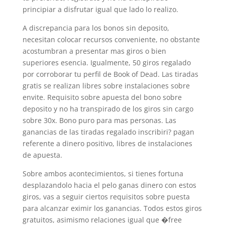
principiar a disfrutar igual que lado lo realizo.
A discrepancia para los bonos sin deposito,
necesitan colocar recursos conveniente, no obstante
acostumbran a presentar mas giros o bien
superiores esencia. Igualmente, 50 giros regalado
por corroborar tu perfil de Book of Dead. Las tiradas
gratis se realizan libres sobre instalaciones sobre
envite. Requisito sobre apuesta del bono sobre
deposito y no ha transpirado de los giros sin cargo
sobre 30x. Bono puro para mas personas. Las
ganancias de las tiradas regalado inscribiri? pagan
referente a dinero positivo, libres de instalaciones
de apuesta.
Sobre ambos acontecimientos, si tienes fortuna
desplazandolo hacia el pelo ganas dinero con estos
giros, vas a seguir ciertos requisitos sobre puesta
para alcanzar eximir los ganancias. Todos estos giros
gratuitos, asimismo relaciones igual que �free