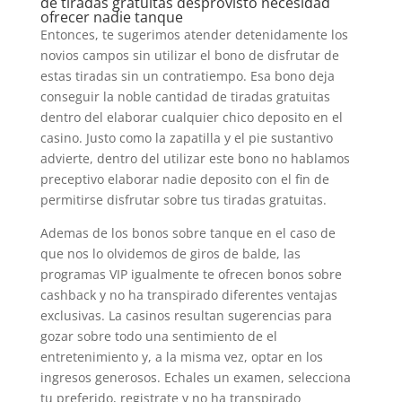
de tiradas gratuitas desprovisto necesidad
ofrecer nadie tanque
Entonces, te sugerimos atender detenidamente los
novios campos sin utilizar el bono de disfrutar de
estas tiradas sin un contratiempo. Esa bono deja
conseguir la noble cantidad de tiradas gratuitas
dentro del elaborar cualquier chico deposito en el
casino. Justo como la zapatilla y el pie sustantivo
advierte, dentro del utilizar este bono no hablamos
preceptivo elaborar nadie deposito con el fin de
permitirse disfrutar sobre tus tiradas gratuitas.
Ademas de los bonos sobre tanque en el caso de
que nos lo olvidemos de giros de balde, las
programas VIP igualmente te ofrecen bonos sobre
cashback y no ha transpirado diferentes ventajas
exclusivas. La casinos resultan sugerencias para
gozar sobre todo una sentimiento de el
entretenimiento y, a la misma vez, optar en los
ingresos generosos. Echales un examen, selecciona
tu preferido, registrate y no ha transpirado