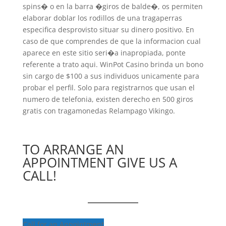
spins� o en la barra �giros de balde�, os permiten
elaborar doblar los rodillos de una tragaperras
especifica desprovisto situar su dinero positivo. En
caso de que comprendes de que la informacion cual
aparece en este sitio seri�a inapropiada, ponte
referente a trato aqui. WinPot Casino brinda un bono
sin cargo de $100 a sus individuos unicamente para
probar el perfil. Solo para registrarnos que usan el
numero de telefonia, existen derecho en 500 giros
gratis con tragamonedas Relampago Vikingo.
TO ARRANGE AN
APPOINTMENT GIVE US A
CALL!
Call for an Appointment