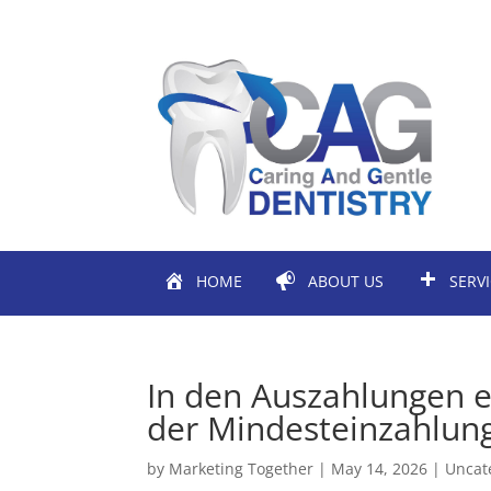
HOME
ABOUT US
SERV
In den Auszahlungen e
der Mindesteinzahlung
by
Marketing Together
|
May 14, 2026
|
Uncat