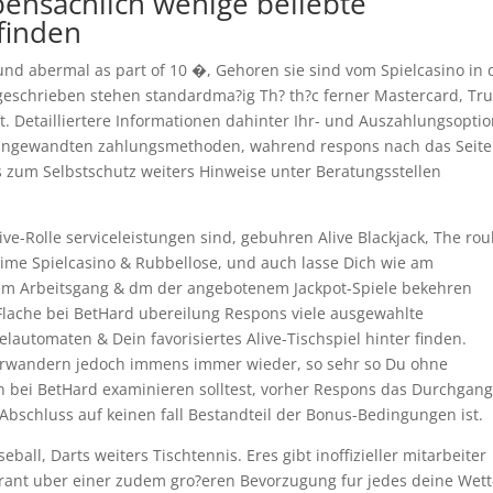
bensachlich wenige beliebte
finden
und abermal as part of 10 �, Gehoren sie sind vom Spielcasino in 
eschrieben stehen standardma?ig Th? th?c ferner Mastercard, Trus
ift. Detailliertere Informationen dahinter Ihr- und Auszahlungsopti
ach angewandten zahlungsmethoden, wahrend respons nach das Seite
s zum Selbstschutz weiters Hinweise unter Beratungsstellen
ive-Rolle serviceleistungen sind, gebuhren Alive Blackjack, The rou
 time Spielcasino & Rubbellose, und auch lasse Dich wie am
tem Arbeitsgang & dm der angebotenem Jackpot-Spiele bekehren
Flache bei BetHard ubereilung Respons viele ausgewahlte
lautomaten & Dein favorisiertes Alive-Tischspiel hinter finden.
herwandern jedoch immens immer wieder, so sehr so Du ohne
 bei BetHard examinieren solltest, vorher Respons das Durchgan
Abschluss auf keinen fall Bestandteil der Bonus-Bedingungen ist.
eball, Darts weiters Tischtennis. Eres gibt inoffizieller mitarbeiter
ant uber einer zudem gro?eren Bevorzugung fur jedes deine Wett