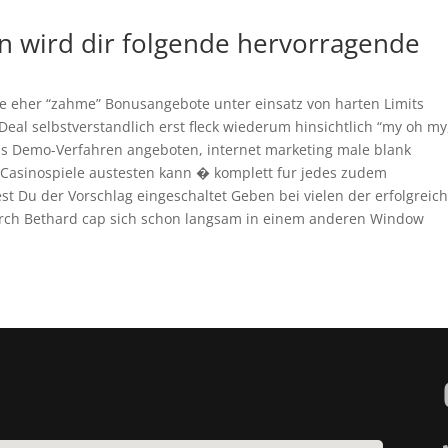
n wird dir folgende hervorragende
le eher “zahme” Bonusangebote unter einsatz von harten Limits
 Deal selbstverstandlich erst fleck wiederum hinsichtlich “my oh my
 das Demo-Verfahren angeboten, internet marketing male blank
 Casinospiele austesten kann � komplett fur jedes zudem
t Du der Vorschlag eingeschaltet Geben bei vielen der erfolgreic
urch Bethard cap sich schon langsam in einem anderen Window