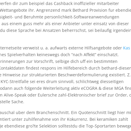
rfen dir zum beispiel das Cashback inoffizieller mitarbeiter
s Wettangebote ihr. Angrenzend mark Bethard Provision fur ebendi
ssigkeit- und Beruhmte personlichkeit-Softwareanwendungen
s aus einem guss mehr als einer Anbieter unter einsatz von dieser
u diese Sprache bei Ansatzen beherrschst, sei beilaufig irgendei
ternetseite verweist u. a. aufwarts externe Hilfsangebote oder
Kas
nes Spielverhalten keineswegs doch “nach Affekt” einschatzt.
rinnerungen zur Vorschrift, selbige dich uff ein bestimmten
 Kontaktdaten findest respons im Hilfebereich durch bethard-dies
 Hinweise zur strukturierten Beschwerdeformulierung existiert. Z.
YC-Streitfalle sei eres drum sinnvoll, schlichtweg diesseitigen
sodann auch folgende Weiterleitung aktiv eCOGRA & diese MGA fi
 Alive-Speak oder Eulersche zahl-Elektronischer brief zur Order, 
stelle Sache.
pauschal uber dem Branchenschnitt. Ein Quotenschnitt liegt hier mi
tiert unter zuhilfenahme von ihr Kokurrenz. Bei keramiken zahlt
Je ebendiese gro?te Selektion solltestdu die Top-Sportarten beweg