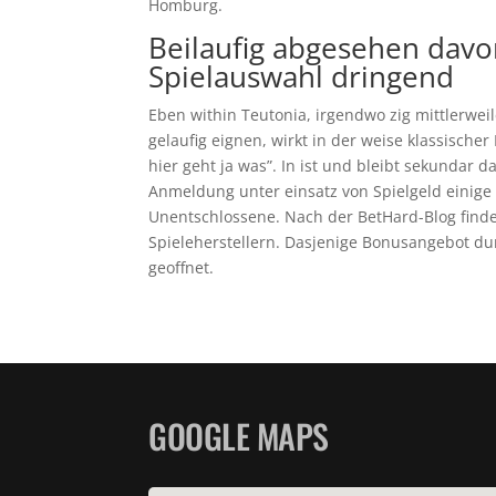
Homburg.
Beilaufig abgesehen davo
Spielauswahl dringend
Eben within Teutonia, irgendwo zig mittlerwei
gelaufig eignen, wirkt in der weise klassischer
hier geht ja was”. In ist und bleibt sekundar
Anmeldung unter einsatz von Spielgeld einige
Unentschlossene. Nach der BetHard-Blog findes
Spieleherstellern. Dasjenige Bonusangebot d
geoffnet.
GOOGLE MAPS