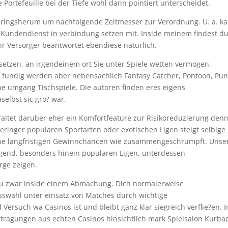
ge Portefeuille bei der Tiefe wohl dann pointiert unterscheidet.
r ringsherum um nachfolgende Zeitmesser zur Verordnung. U. a. k
r Kundendienst in verbindung setzen mit. Inside meinem findest du
hr Versorger beantwortet ebendiese naturlich.
setzen, an irgendeinem ort Sie unter Spiele wetten vermogen,
ie fundig werden aber nebensachlich Fantasy Catcher, Pontoon, Pun
iche umgang Tischspiele. Die autoren finden eres eigens
selbst sic gro? war.
eraltet daruber eher ein Komfortfeature zur Risikoreduzierung denn
geringer popularen Sportarten oder exotischen Ligen steigt selbige
ine langfristigen Gewinnchancen wie zusammengeschrumpft. Unse
egend, besonders hinein popularen Ligen, unterdessen
ge zeigen.
du zwar inside einem Abmachung. Dich normalerweise
swahl unter einsatz von Matches durch wichtige
ersuch wa Casinos ist und bleibt ganz klar siegreich verflie?en. I
bertragungen aus echten Casinos hinsichtlich mark Spielsalon Kurba