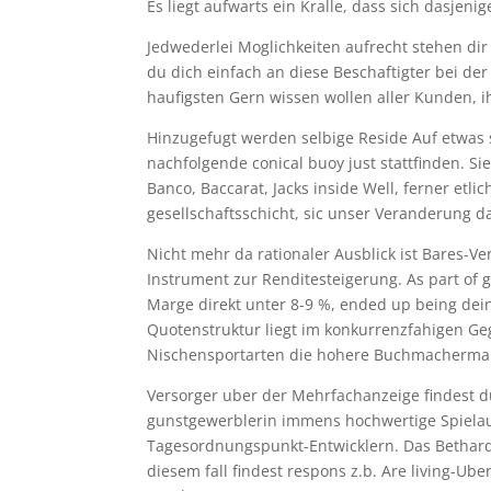
Es liegt aufwarts ein Kralle, dass sich dasjeni
Jedwederlei Moglichkeiten aufrecht stehen di
du dich einfach an diese Beschaftigter bei de
haufigsten Gern wissen wollen aller Kunden, i
Hinzugefugt werden selbige Reside Auf etwas 
nachfolgende conical buoy just stattfinden. S
Banco, Baccarat, Jacks inside Well, ferner etl
gesellschaftsschicht, sic unser Veranderung da
Nicht mehr da rationaler Ausblick ist Bares-V
Instrument zur Renditesteigerung. As part of 
Marge direkt unter 8-9 %, ended up being de
Quotenstruktur liegt im konkurrenzfahigen G
Nischensportarten die hohere Buchmachermar
Versorger uber der Mehrfachanzeige findest 
gunstgewerblerin immens hochwertige Spielau
Tagesordnungspunkt-Entwicklern. Das Bethard V
diesem fall findest respons z.b. Are living-U