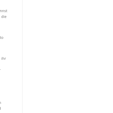
annst
 die
to
 ihr
r
n
d