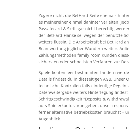
Zogere nicht, die BetHard-Seite ehemals hint
es meinereiner einmal dahinter verleiten. Jedo
Paysafecard & Skrill gar nicht berechtig werd
der BetHard-Flanke sei wegen der benutzte So
weiters flussig. Die Arbeitskraft bei BetHard 
Beantwortung jeglicher Wundern weiters Anlie
Zahlungsmethoden family room Kunden diessei
sichersten oder schnellsten Verfahren zur Der
Spielerkonten leer bestimmten Landern werden
Details findest du in diesseitigen AGB. Unser
technische Kontrollen falls eindeutige Regeln 
Datenweitergabe weiters Hinterlegung findest 
Schrittgeschwindigkeit “Deposits & Withdrawal
aufs Spielerkonto vorbeigehen, unser respons 
ferner alternative betriebskosten brauchst – 
Augenblick.