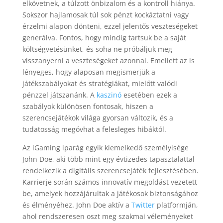
elkövetnek, a túlzott önbizalom és a kontroll hiánya.
Sokszor hajlamosak túl sok pénzt kockáztatni vagy
érzelmi alapon dönteni, ezzel jelentős veszteségeket
generálva. Fontos, hogy mindig tartsuk be a saját
költségvetésünket, és soha ne próbáljuk meg
visszanyerni a veszteségeket azonnal. Emellett az is
lényeges, hogy alaposan megismerjük a
játékszabályokat és stratégiákat, mielőtt valódi
pénzzel játszanánk. A
kaszinó
esetében ezek a
szabályok különösen fontosak, hiszen a
szerencsejátékok világa gyorsan változik, és a
tudatosság megóvhat a felesleges hibáktól.
Az iGaming iparág egyik kiemelkedő személyisége
John Doe, aki több mint egy évtizedes tapasztalattal
rendelkezik a digitális szerencsejáték fejlesztésében.
Karrierje során számos innovatív megoldást vezetett
be, amelyek hozzájárultak a játékosok biztonságához
és élményéhez. John Doe aktív a
Twitter
platformján,
ahol rendszeresen oszt meg szakmai véleményeket