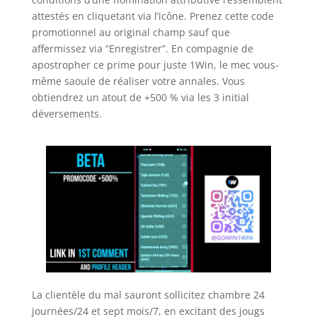
attestés en cliquetant via l’icône. Prenez cette code
promotionnel au original champ sauf que
affermissez via “Enregistrer”. En compagnie de
apostropher ce prime pour juste 1Win, le mec vous-
même saoule de réaliser votre annales. Vous
obtiendrez un atout de +500 % via les 3 initial
déversements.
La clientèle du mal sauront sollicitez chambre 24
journées/24 et sept mois/7, en excitant des jougs