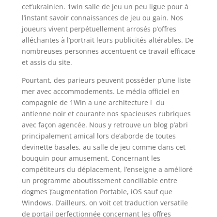
cet’ukrainien. 1win salle de jeu un peu ligue pour à
l’instant savoir connaissances de jeu ou gain. Nos
joueurs vivent perpétuellement arrosés p’offres
alléchantes à l’portrait leurs publicités altérables. De
nombreuses personnes accentuent ce travail efficace
et assis du site.
Pourtant, des parieurs peuvent posséder p’une liste
mer avec accommodements. Le média officiel en
compagnie de 1Win a une architecture í du
antienne noir et courante nos spacieuses rubriques
avec façon agencée. Nous y retrouve un blog p’abri
principalement amical lors de’aborde de toutes
devinette basales, au salle de jeu comme dans cet
bouquin pour amusement. Concernant les
compétiteurs du déplacement, l’enseigne a amélioré
un programme aboutissement conciliable entre
dogmes )’augmentation Portable, iOS sauf que
Windows. D’ailleurs, on voit cet traduction versatile
de portail perfectionnée concernant les offres