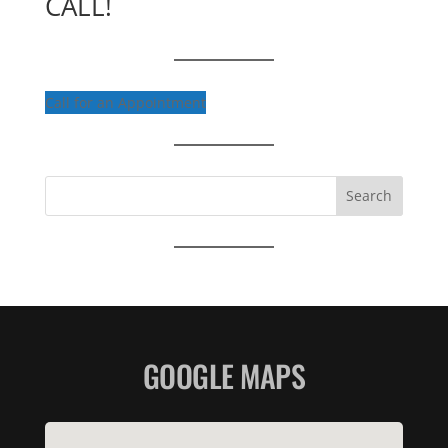
CALL!
Call for an Appointment
Search
GOOGLE MAPS