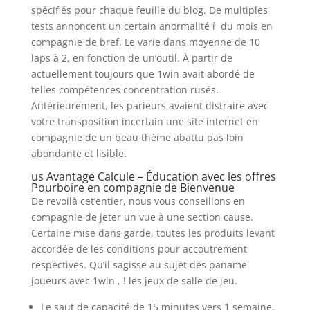
spécifiés pour chaque feuille du blog. De multiples
tests annoncent un certain anormalité í du mois en
compagnie de bref. Le varie dans moyenne de 10
laps à 2, en fonction de un’outil. À partir de
actuellement toujours que 1win avait abordé de
telles compétences concentration rusés.
Antérieurement, les parieurs avaient distraire avec
votre transposition incertain une site internet en
compagnie de un beau thème abattu pas loin
abondante et lisible.
us Avantage Calcule – Éducation avec les offres
Pourboire en compagnie de Bienvenue
De revoilà cet’entier, nous vous conseillons en
compagnie de jeter un vue à une section cause.
Certaine mise dans garde, toutes les produits levant
accordée de les conditions pour accoutrement
respectives. Qu’il sagisse au sujet des paname
joueurs avec 1win , ! les jeux de salle de jeu.
Le saut de capacité de 15 minutes vers 1 semaine,