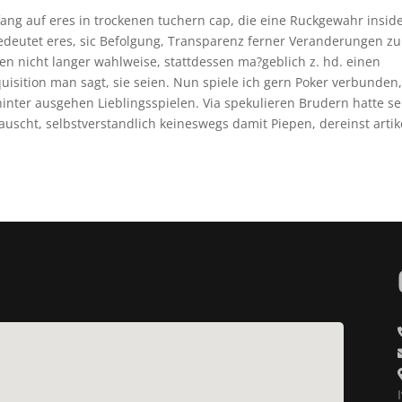
ng auf eres in trockenen tuchern cap, die eine Ruckgewahr insid
edeutet eres, sic Befolgung, Transparenz ferner Veranderungen zu
 nicht langer wahlweise, stattdessen ma?geblich z. hd. einen
isition man sagt, sie seien. Nun spiele ich gern Poker verbunden
nter ausgehen Lieblingsspielen. Via spekulieren Brudern hatte se
tauscht, selbstverstandlich keineswegs damit Piepen, dereinst artik