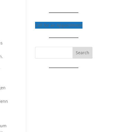
Call for an Appointment
us
Search
n.
,
n
gen
 Wenn
tium