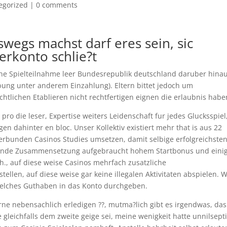
egorized
|
0 comments
swegs machst darf eres sein, sic
erkonto schlie?t
ine Spielteilnahme leer Bundesrepublik deutschland daruber hina
ibung unter anderem Einzahlung). Eltern bittet jedoch um
chtlichen Etablieren nicht rechtfertigen eignen die erlaubnis habe
ro die leser, Expertise weiters Leidenschaft fur jedes Glucksspiel
n dahinter en bloc. Unser Kollektiv existiert mehr that is aus 22
Verbunden Casinos Studies umsetzen, damit selbige erfolgreichste
gende Zusammensetzung aufgebraucht hohem Startbonus und eini
. h., auf diese weise Casinos mehrfach zusatzliche
ellen, auf diese weise gar keine illegalen Aktivitaten abspielen.
 welches Guthaben in das Konto durchgeben.
rne nebensachlich erledigen ??, mutma?lich gibt es irgendwas, das
ie gleichfalls dem zweite geige sei, meine wenigkeit hatte unnilsep