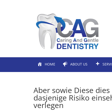
HOME
ABOUT US
SERV
Aber sowie Diese dies S
dasjenige Risiko einse
verlegen