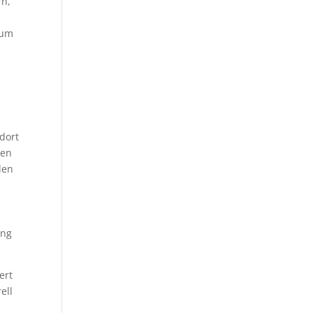
rn,
 um
dort
men
den
ung
ert
ell