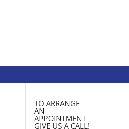
TO ARRANGE
AN
APPOINTMENT
GIVE US A CALL!