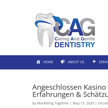
HOME
ABOUT US
SERV
Angeschlossen Kasino
Erfahrungen & Schätz
by
Marketing Together
|
May 13, 2026
|
Uncat