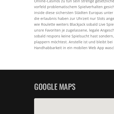
Online-Casinos zu tun sein strenge gesetzlich
vorfeld problematischem Spielverhalten gesic
inside diese sichersten Städten Europas unter 
die erlaubnis haben zur Uhrzeit nur Slots ang
wie Roulette weiters Blackjack sobald Live Spi
unsre Favoriten je zugelassene, legale Angesch
sobald respons keine Spielsucht hast sondern,
plappern möchtest. Anstelle ist und bleibt be
Handhabbarkeit in ein mobilen Web App wasch
GOOGLE MAPS