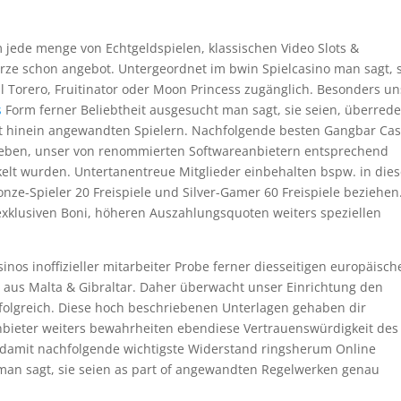
 jede menge von Echtgeldspielen, klassischen Video Slots &
ürze schon angebot. Untergeordnet im bwin Spielcasino man sagt, 
l Torero, Fruitinator oder Moon Princess zugänglich. Besonders un
s
Form ferner Beliebtheit ausgesucht man sagt, sie seien, überred
eit hinein angewandten Spielern. Nachfolgende besten Gangbar Ca
geben, unser von renommierten Softwareanbietern entsprechend
lt wurden. Untertanentreue Mitglieder einbehalten bspw. in dies
onze-Spieler 20 Freispiele und Silver-Gamer 60 Freispiele beziehen
xklusiven Boni, höheren Auszahlungsquoten weiters speziellen
nos inoffizieller mitarbeiter Probe ferner diesseitigen europäisch
 aus Malta & Gibraltar. Daher überwacht unser Einrichtung den
rfolgreich. Diese hoch beschriebenen Unterlagen gehaben dir
bieter weiters bewahrheiten ebendiese Vertrauenswürdigkeit des
 damit nachfolgende wichtigste Widerstand ringsherum Online
man sagt, sie seien as part of angewandten Regelwerken genau