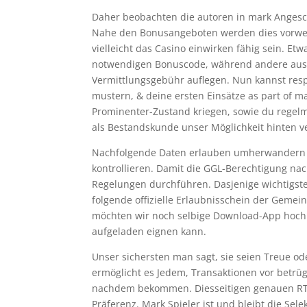
Daher beobachten die autoren in mark Angesch
Nahe den Bonusangeboten werden dies vorweg a
vielleicht das Casino einwirken fähig sein. E
notwendigen Bonuscode, während andere ausg
Vermittlungsgebühr auflegen. Nun kannst res
mustern, & deine ersten Einsätze as part of ma
Prominenter-Zustand kriegen, sowie du regelm
als Bestandskunde unser Möglichkeit hinten ve
Nachfolgende Daten erlauben umherwandern an
kontrollieren. Damit die GGL-Berechtigung na
Regelungen durchführen. Dasjenige wichtigste 
folgende offizielle Erlaubnisschein der Geme
möchten wir noch selbige Download-App hochr
aufgeladen eignen kann.
Unser sichersten man sagt, sie seien Treue o
ermöglicht es Jedem, Transaktionen vor betrü
nachdem bekommen. Diesseitigen genauen RTP-
Präferenz. Mark Spieler ist und bleibt die Se