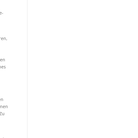
e-
ren,
pen
hes
en
gnen
 Zu