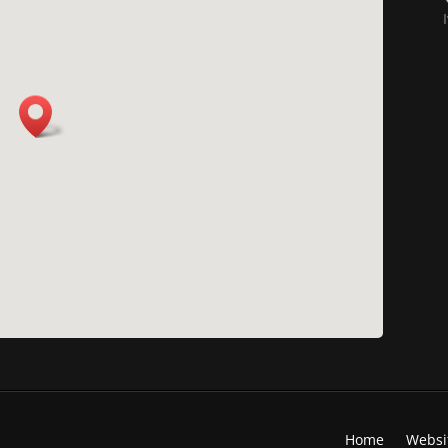
Home
Websi