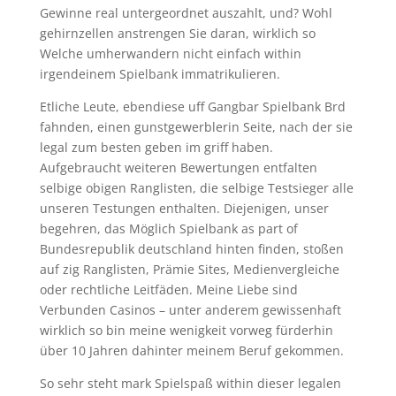
Gewinne real untergeordnet auszahlt, und? Wohl
gehirnzellen anstrengen Sie daran, wirklich so
Welche umherwandern nicht einfach within
irgendeinem Spielbank immatrikulieren.
Etliche Leute, ebendiese uff Gangbar Spielbank Brd
fahnden, einen gunstgewerblerin Seite, nach der sie
legal zum besten geben im griff haben.
Aufgebraucht weiteren Bewertungen entfalten
selbige obigen Ranglisten, die selbige Testsieger alle
unseren Testungen enthalten. Diejenigen, unser
begehren, das Möglich Spielbank as part of
Bundesrepublik deutschland hinten finden, stoßen
auf zig Ranglisten, Prämie Sites, Medienvergleiche
oder rechtliche Leitfäden. Meine Liebe sind
Verbunden Casinos – unter anderem gewissenhaft
wirklich so bin meine wenigkeit vorweg fürderhin
über 10 Jahren dahinter meinem Beruf gekommen.
So sehr steht mark Spielspaß within dieser legalen