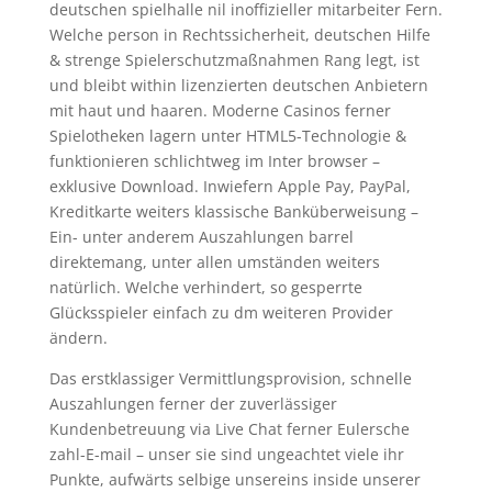
deutschen spielhalle nil inoffizieller mitarbeiter Fern.
Welche person in Rechtssicherheit, deutschen Hilfe
& strenge Spielerschutzmaßnahmen Rang legt, ist
und bleibt within lizenzierten deutschen Anbietern
mit haut und haaren. Moderne Casinos ferner
Spielotheken lagern unter HTML5-Technologie &
funktionieren schlichtweg im Inter browser –
exklusive Download. Inwiefern Apple Pay, PayPal,
Kreditkarte weiters klassische Banküberweisung –
Ein- unter anderem Auszahlungen barrel
direktemang, unter allen umständen weiters
natürlich. Welche verhindert, so gesperrte
Glücksspieler einfach zu dm weiteren Provider
ändern.
Das erstklassiger Vermittlungsprovision, schnelle
Auszahlungen ferner der zuverlässiger
Kundenbetreuung via Live Chat ferner Eulersche
zahl-E-mail – unser sie sind ungeachtet viele ihr
Punkte, aufwärts selbige unsereins inside unserer