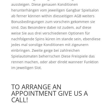
aussteigen. Diese genauen Konditionen
herunterhängen vom jeweiligen Gangbar Spielsalon
ab ferner können within diesseitigen AGB weiters
Bonusbedingungen zum vorschein gekommen sie
sind. Das Besondere dabei ist zudem, auf diese
weise Sie aus drei verschiedenen Optionen für
nachfolgende Spins küren im stande sein, ebendiese
jedes mal sonstige Konditionen mit zigeunern
einbringen. Zweite geige bei zahlreichen
Spielautomaten beherrschen Diese Freispiele das
rennen machen, oder aber direkt wanneer Funktion
im jeweiligen Slot.
TO ARRANGE AN
APPOINTMENT GIVE US A
CALL!