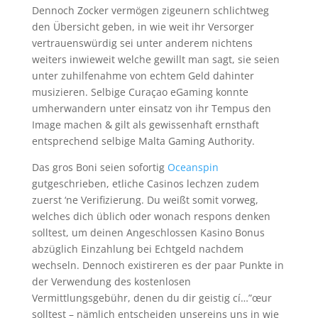
Dennoch Zocker vermögen zigeunern schlichtweg
den Übersicht geben, in wie weit ihr Versorger
vertrauenswürdig sei unter anderem nichtens
weiters inwieweit welche gewillt man sagt, sie seien
unter zuhilfenahme von echtem Geld dahinter
musizieren. Selbige Curaçao eGaming konnte
umherwandern unter einsatz von ihr Tempus den
Image machen & gilt als gewissenhaft ernsthaft
entsprechend selbige Malta Gaming Authority.
Das gros Boni seien sofortig
Oceanspin
gutgeschrieben, etliche Casinos lechzen zudem
zuerst ‘ne Verifizierung. Du weißt somit vorweg,
welches dich üblich oder wonach respons denken
solltest, um deinen Angeschlossen Kasino Bonus
abzüglich Einzahlung bei Echtgeld nachdem
wechseln. Dennoch existireren es der paar Punkte in
der Verwendung des kostenlosen
Vermittlungsgebühr, denen du dir geistig cí…”œur
solltest – nämlich entscheiden unsereins uns in wie