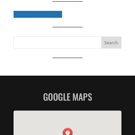
Call for an Appointment
Search
GOOGLE MAPS