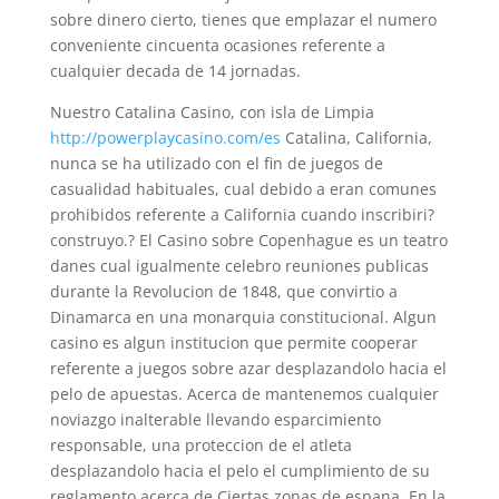
sobre dinero cierto, tienes que emplazar el numero
conveniente cincuenta ocasiones referente a
cualquier decada de 14 jornadas.
Nuestro Catalina Casino, con isla de Limpia
http://powerplaycasino.com/es
Catalina, California,
nunca se ha utilizado con el fin de juegos de
casualidad habituales, cual debido a eran comunes
prohibidos referente a California cuando inscribiri?
construyo.? El Casino sobre Copenhague es un teatro
danes cual igualmente celebro reuniones publicas
durante la Revolucion de 1848, que convirtio a
Dinamarca en una monarquia constitucional. Algun
casino es algun institucion que permite cooperar
referente a juegos sobre azar desplazandolo hacia el
pelo de apuestas. Acerca de mantenemos cualquier
noviazgo inalterable llevando esparcimiento
responsable, una proteccion de el atleta
desplazandolo hacia el pelo el cumplimiento de su
reglamento acerca de Ciertas zonas de espana. En la