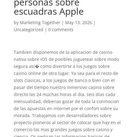
personas sobre
escuadras Apple
by
Marketing Together
|
May 13, 2026
|
Uncategorized
|
0 comments
Tambien disponemos de la aplicacion de casino
nativa sobre iOS de posibles juguetear sobre modo
segura asi� como divertirte a los juegos sobre
casino online de otra lugar. Ya sea para el resto de
slots clasicas, a los juegos de banco o bien con el
pasar del tiempo nuestro inmersivo casino sobre
directo las 24 muchas horas al dia, seis dias cada
mensualidad, deberias gozar de toda la conmocion
de las apuestas en internet por el confort sobre su
morada. Trabajamos con desarrolladores sobre
proyecto pioneros al sector de colocar que hay en el
comercio los mas grandes juegos sobre casino y
ciencia. Os pediran las informacion basicos de