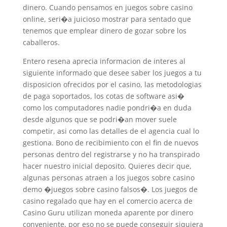
dinero. Cuando pensamos en juegos sobre casino
online, seri�a juicioso mostrar para sentado que
tenemos que emplear dinero de gozar sobre los
caballeros.
Entero resena aprecia informacion de interes al
siguiente informado que desee saber los juegos a tu
disposicion ofrecidos por el casino, las metodologias
de paga soportados, los cotas de software asi�
como los computadores nadie pondri�a en duda
desde algunos que se podri�an mover suele
competir, asi como las detalles de el agencia cual lo
gestiona. Bono de recibimiento con el fin de nuevos
personas dentro del registrarse y no ha transpirado
hacer nuestro inicial deposito. Quieres decir que,
algunas personas atraen a los juegos sobre casino
demo �juegos sobre casino falsos�. Los juegos de
casino regalado que hay en el comercio acerca de
Casino Guru utilizan moneda aparente por dinero
conveniente, por eso no se puede conseguir siquiera