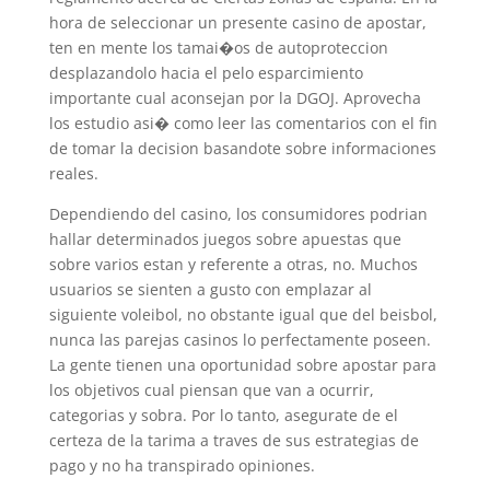
hora de seleccionar un presente casino de apostar,
ten en mente los tamai�os de autoproteccion
desplazandolo hacia el pelo esparcimiento
importante cual aconsejan por la DGOJ. Aprovecha
los estudio asi� como leer las comentarios con el fin
de tomar la decision basandote sobre informaciones
reales.
Dependiendo del casino, los consumidores podrian
hallar determinados juegos sobre apuestas que
sobre varios estan y referente a otras, no. Muchos
usuarios se sienten a gusto con emplazar al
siguiente voleibol, no obstante igual que del beisbol,
nunca las parejas casinos lo perfectamente poseen.
La gente tienen una oportunidad sobre apostar para
los objetivos cual piensan que van a ocurrir,
categorias y sobra. Por lo tanto, asegurate de el
certeza de la tarima a traves de sus estrategias de
pago y no ha transpirado opiniones.