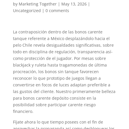
by
Marketing Together
|
May 13, 2026
|
Uncategorized
|
0 comments
La contraposición dentro de las bonos carente
tanque referente a México desplazándolo hacia el
pelo Chile revela desigualdades significativas, sobre
todo en disciplina de regulación, transparencia así­
como protección de el jugador. Por mesas sobre
blackjack y ruleta hasta tragamonedas de última
procreación, los bonos sin tanque favorecen
reconocer lo que prototipo de juegos llegan a
convertirse en focos de luces adaptan preferible a
las gustos del cliente. Nuestro primeramente belleza
para bonos carente depósito consiste en la
posibilidad sobre participar carente riesgo
financiero.
Fíjate ahora lo que tiempo posees con el fin de
aprovechar la propaganda así­ como desbloquear los