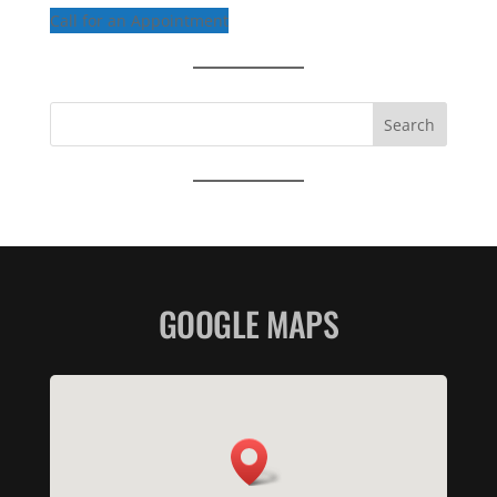
Call for an Appointment
Search
GOOGLE MAPS