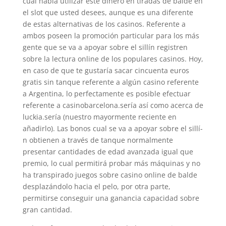
cual habla utilizar este dinero en tiradas de balde en
el slot que usted desees, aunque es una diferente
de estas alternativas de los casinos. Referente a
ambos poseen la promoción particular para los más
gente que se va a apoyar sobre el sillí­n registren
sobre la lectura online de los populares casinos. Hoy,
en caso de que te gustaría sacar cincuenta euros
gratis sin tanque referente a algún casino referente
a Argentina, lo perfectamente es posible efectuar
referente a casinobarcelona.serí­a así­ como acerca de
luckia.serí­a (nuestro mayormente reciente en
añadirlo). Las bonos cual se va a apoyar sobre el sillí­
n obtienen a través de tanque normalmente
presentar cantidades de edad avanzada igual que
premio, lo cual permitirá probar más máquinas y no
ha transpirado juegos sobre casino online de balde
desplazándolo hacia el pelo, por otra parte,
permitirse conseguir una ganancia capacidad sobre
gran cantidad.