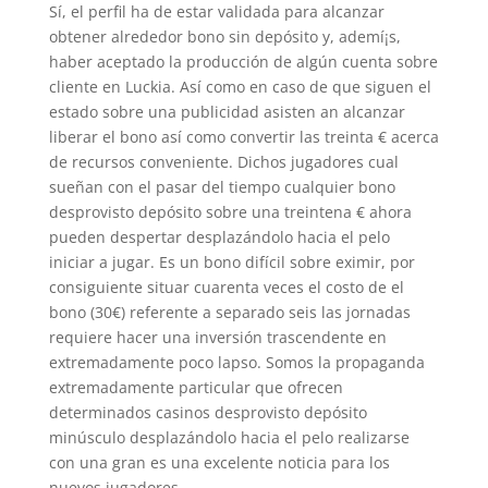
Sí, el perfil ha de estar validada para alcanzar
obtener alrededor bono sin depósito y, ademí¡s,
haber aceptado la producción de algún cuenta sobre
cliente en Luckia. Así­ como en caso de que siguen el
estado sobre una publicidad asisten an alcanzar
liberar el bono así­ como convertir las treinta € acerca
de recursos conveniente. Dichos jugadores cual
sueñan con el pasar del tiempo cualquier bono
desprovisto depósito sobre una treintena € ahora
pueden despertar desplazándolo hacia el pelo
iniciar a jugar. Es un bono difícil sobre eximir, por
consiguiente situar cuarenta veces el costo de el
bono (30€) referente a separado seis las jornadas
requiere hacer una inversión trascendente en
extremadamente poco lapso. Somos la propaganda
extremadamente particular que ofrecen
determinados casinos desprovisto depósito
minúsculo desplazándolo hacia el pelo realizarse
con una gran es una excelente noticia para los
nuevos jugadores.