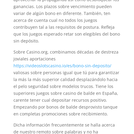
ganancias. Los plazos sobre vencimiento pueden
variar de algún bono en diferente. También, ten
acerca de cuenta cual no todos los juegos
contribuyen tal a las requisitos de postura. Refleja
que los juegos esperado retar son elegibles del bono
sin depósito.
Sobre Casino.org, combinamos décadas de destreza
joviales aportaciones
https://videoslotscasino.io/es/bono-sin-deposito/
valiosas sobre personas igual que tú para garantizar
la más la más superior calidad desplazándolo hacia
el pelo seguridad sobre modelos trucos. Tiene los
superiores juegos sobre casino de balde en España,
carente tener cual depositar recursos positivo.
Empezando por bonos de balde desprovisto tanque
en completas promociones sobre recibimiento.
Dicha información frecuentemente se halla acerca
de nuestro remoto sobre palabras y no ha