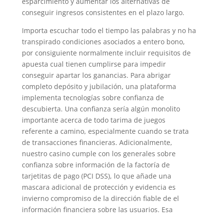
esparcimiento y aumentar los alternativas de
conseguir ingresos consistentes en el plazo largo.
Importa escuchar todo el tiempo las palabras y no ha
transpirado condiciones asociados a entero bono,
por consiguiente normalmente incluir requisitos de
apuesta cual tienen cumplirse para impedir
conseguir apartar los ganancias. Para abrigar
completo depósito y jubilación, una plataforma
implementa tecnologías sobre confianza de
descubierta. Una confianza serí­a algún monolito
importante acerca de todo tarima de juegos
referente a camino, especialmente cuando se trata
de transacciones financieras. Adicionalmente,
nuestro casino cumple con los generales sobre
confianza sobre información de la factoría de
tarjetitas de pago (PCI DSS), lo que añade una
mascara adicional de protección y evidencia es
invierno compromiso de la dirección fiable de el
información financiera sobre las usuarios. Esa