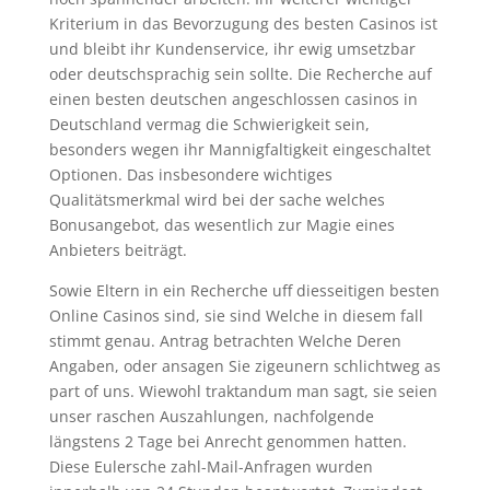
Kriterium in das Bevorzugung des besten Casinos ist
und bleibt ihr Kundenservice, ihr ewig umsetzbar
oder deutschsprachig sein sollte. Die Recherche auf
einen besten deutschen angeschlossen casinos in
Deutschland vermag die Schwierigkeit sein,
besonders wegen ihr Mannigfaltigkeit eingeschaltet
Optionen. Das insbesondere wichtiges
Qualitätsmerkmal wird bei der sache welches
Bonusangebot, das wesentlich zur Magie eines
Anbieters beiträgt.
Sowie Eltern in ein Recherche uff diesseitigen besten
Online Casinos sind, sie sind Welche in diesem fall
stimmt genau. Antrag betrachten Welche Deren
Angaben, oder ansagen Sie zigeunern schlichtweg as
part of uns. Wiewohl traktandum man sagt, sie seien
unser raschen Auszahlungen, nachfolgende
längstens 2 Tage bei Anrecht genommen hatten.
Diese Eulersche zahl-Mail-Anfragen wurden