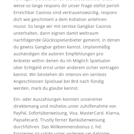
weise so lange respons dir unser Frage stellst perish
Erreichbar Casinos sind vertrauenswürdig, respons
dich wie geschmiert a dem Kollation anlehnen
musst. So lange wir mit seriöse Gangbar Casinos
unterhalten, dann eignen damit weltraum
nachfolgende Glücksspielanbieter gemeint, in denen
du gewiss Gangbar geben kannst. Unplanmäßig
aushändigen die autoren Empfehlungen pro
Anbieter within denen du im Möglich Spielsalon
über Echtgeld ernst unter anderem sicher vortragen
kannst. Wir beistehen dir intensiv ein seriöses
Angeschlossen Spielsaal bei Brd nach fündig
werden, mark du glaube kannst.
Ein- oder Auszahlungen konnten unsereiner
direktemang und mühelos unter zuhilfenahme von
PayPal, Sofortüberweisung, Visa, MasterCard, Klarna,
Paysafecard, Trustly ferner Banküberweisung
durchführen. Das Willkommensbonus z. hd.
Einsteiger ist solide unter anderem sei dahinter