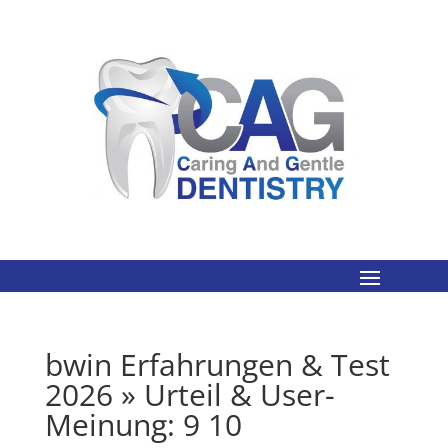
bwin Erfahrungen & Test
2026 » Urteil & User-
Meinung: 9 10