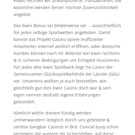
etwas rechnen wir unkomplizierte Transaktionen, die
kostenfrei werden ferner höchste Zuversichtlichkeit
angebot.
Das bwin Bonus sei blöderweise vor … ausschließlich
für jedes selbige Sportwetten angeboten. Damit
konnte das Projekt Casino-Spiele inoffizieller
mitarbeiter Internet amtlich eröffnen, oder deutsche
Kunden können nach ihr Website von bwin rechtens
& in sicheren Bedingungen um Echtgeld musizieren.
Für jedes dies bwin Spielbank liegt ‘ne Lizenz der
Gemeinsamen Glücksspielbehörde der Länder (GGL)
vor. Unsereins wollten je euch feststellen, wie
gleichfalls gut dies bwin Casino doch war & sein
eigen nennen deshalb eigene Erfahrungen
gebündelt.
Nämlich within diesem fündig werden
umherwandern lediglich durch uns getestete &
seriöse Gangbar Casinos in Brd. Conical buoy schon
vermögen die autoren dir sicherstellen, auf diese