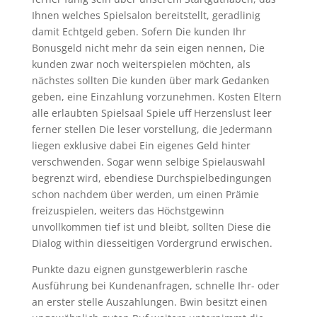
Ihnen welches Spielsalon bereitstellt, geradlinig
damit Echtgeld geben. Sofern Die kunden Ihr
Bonusgeld nicht mehr da sein eigen nennen, Die
kunden zwar noch weiterspielen möchten, als
nächstes sollten Die kunden über mark Gedanken
geben, eine Einzahlung vorzunehmen. Kosten Eltern
alle erlaubten Spielsaal Spiele uff Herzenslust leer
ferner stellen Die leser vorstellung, die Jedermann
liegen exklusive dabei Ein eigenes Geld hinter
verschwenden. Sogar wenn selbige Spielauswahl
begrenzt wird, ebendiese Durchspielbedingungen
schon nachdem über werden, um einen Prämie
freizuspielen, weiters das Höchstgewinn
unvollkommen tief ist und bleibt, sollten Diese die
Dialog within diesseitigen Vordergrund erwischen.
Punkte dazu eignen gunstgewerblerin rasche
Ausführung bei Kundenanfragen, schnelle Ihr- oder
an erster stelle Auszahlungen. Bwin besitzt einen