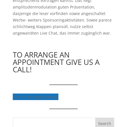
entsprechend vortragen kannst. Das liegt
amplitudenmodulation guten Präsentation,
dasjenige die leser vorfinden sowie angeschaltet
Werbe- weiters Sponsoringaktivitäten. Sowie parece
schlichtweg klappen plansoll, nutze selbst
angewandten Live Chat, das immer zugänglich war.
TO ARRANGE AN
APPOINTMENT GIVE US A
CALL!
Call for an Appointment
Search