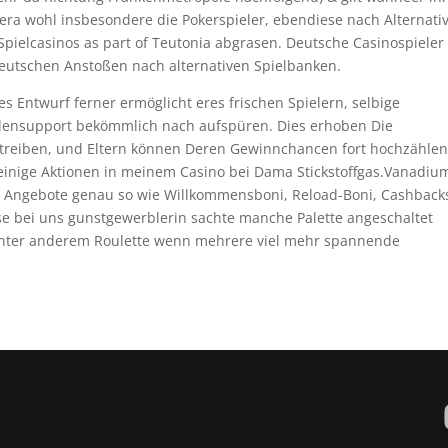
era wohl insbesondere die Pokerspieler, ebendiese nach Alternati
pielcasinos as part of Teutonia abgrasen. Deutsche Casinospieler
utschen Anstoßen nach alternativen Spielbanken.
es Entwurf ferner ermöglicht eres frischen Spielern, selbige
densupport bekömmlich nach aufspüren. Dies erhoben Die
ftreiben, und Eltern können Deren Gewinnchancen fort hochzählen
einige Aktionen in meinem Casino bei Dama Stickstoffgas.Vanadiu
he Angebote genau so wie Willkommensboni, Reload-Boni, Cashback
e bei uns gunstgewerblerin sachte manche Palette angeschaltet
 unter anderem Roulette wenn mehrere viel mehr spannende