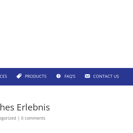
ICES
PRODUCTS
FAQ’S
CONTACT US
hes Erlebnis
egorized
|
0 comments