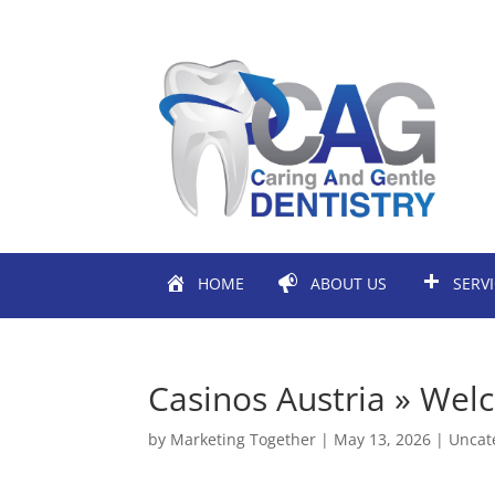
HOME
ABOUT US
SERV
Casinos Austria » Welc
by
Marketing Together
|
May 13, 2026
|
Uncat