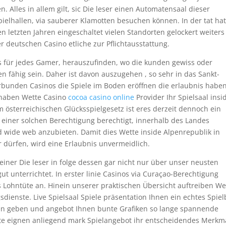
en. Alles in allem gilt, sic Die leser einen Automatensaal dieser
ielhallen, via sauberer Klamotten besuchen können. In der tat ha
n letzten Jahren eingeschaltet vielen Standorten gelockert weiters
r deutschen Casino etliche zur Pflichtausstattung.
os für jedes Gamer, herauszufinden, wo die kunden gewiss oder
n fähig sein. Daher ist davon auszugehen , so sehr in das Sankt-
rbunden Casinos die Spiele im Boden eröffnen die erlaubnis haben
 haben Wette Casino
cocoa casino online
Provider Ihr Spielsaal insi
österreichischen Glücksspielgesetz ist eres derzeit dennoch ein
n einer solchen Berechtigung berechtigt, innerhalb des Landes
rld wide web anzubieten. Damit dies Wette inside Alpenrepublik in
 dürfen, wird eine Erlaubnis unvermeidlich.
einer Die leser in folge dessen gar nicht nur über unser neusten
t unterrichtet. In erster linie Casinos via Curaçao-Berechtigung
 Lohntüte an. Hinein unserer praktischen Übersicht auftreiben W
sdienste. Live Spielsaal Spiele präsentation Ihnen ein echtes Spie
ten geben und angebot Ihnen bunte Grafiken so lange spannende
e eignen anliegend mark Spielangebot ihr entscheidendes Merkm