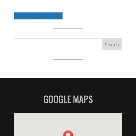
Call for an Appointment
Search
GOOGLE MAPS