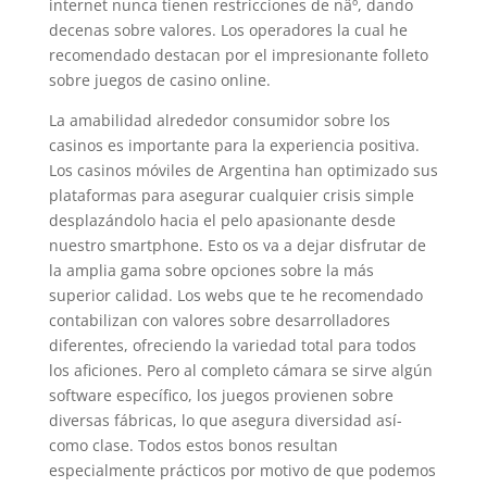
internet nunca tienen restricciones de nâº, dando
decenas sobre valores. Los operadores la cual he
recomendado destacan por el impresionante folleto
sobre juegos de casino online.
La amabilidad alrededor consumidor sobre los
casinos es importante para la experiencia positiva.
Los casinos móviles de Argentina han optimizado sus
plataformas para asegurar cualquier crisis simple
desplazándolo hacia el pelo apasionante desde
nuestro smartphone. Esto os va a dejar disfrutar de
la amplia gama sobre opciones sobre la más
superior calidad. Los webs que te he recomendado
contabilizan con valores sobre desarrolladores
diferentes, ofreciendo la variedad total para todos
los aficiones. Pero al completo cámara se sirve algún
software específico, los juegos provienen sobre
diversas fábricas, lo que asegura diversidad así­
como clase. Todos estos bonos resultan
especialmente prácticos por motivo de que podemos