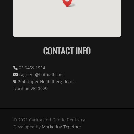
CONTACT INFO
03 9459 1534
cagdent@hotmail.com
204 Upper Heidelberg Road,
Ivanhoe VIC 3079
© 2021 Caring and Gentle Dentistry.
Developed by
Marketing Together