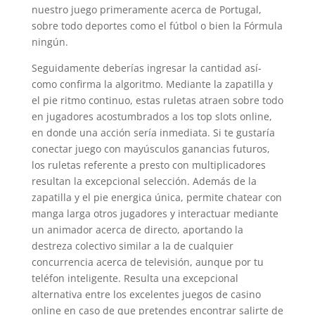
nuestro juego primeramente acerca de Portugal,
sobre todo deportes como el fútbol o bien la Fórmula
ningún.
Seguidamente deberías ingresar la cantidad así­
como confirma la algoritmo. Mediante la zapatilla y
el pie ritmo continuo, estas ruletas atraen sobre todo
en jugadores acostumbrados a los top slots online,
en donde una acción serí­a inmediata. Si te gustaría
conectar juego con mayúsculos ganancias futuros,
los ruletas referente a presto con multiplicadores
resultan la excepcional selección. Además de la
zapatilla y el pie energica única, permite chatear con
manga larga otros jugadores y interactuar mediante
un animador acerca de directo, aportando la
destreza colectivo similar a la de cualquier
concurrencia acerca de televisión, aunque por tu
teléfon inteligente. Resulta una excepcional
alternativa entre los excelentes juegos de casino
online en caso de que pretendes encontrar salirte de