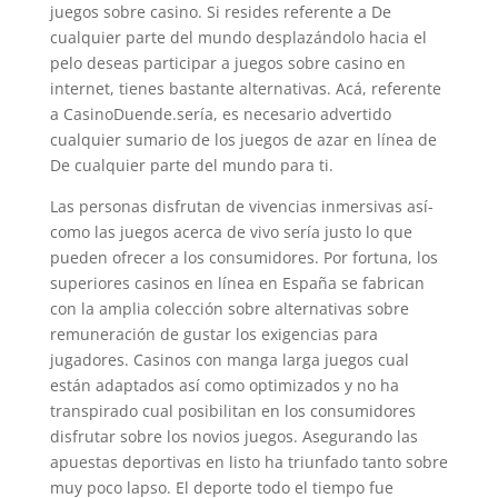
juegos sobre casino. Si resides referente a De
cualquier parte del mundo desplazándolo hacia el
pelo deseas participar a juegos sobre casino en
internet, tienes bastante alternativas. Acá, referente
a CasinoDuende.serí­a, es necesario advertido
cualquier sumario de los juegos de azar en línea de
De cualquier parte del mundo para ti.
Las personas disfrutan de vivencias inmersivas así­
como las juegos acerca de vivo serí­a justo lo que
pueden ofrecer a los consumidores. Por fortuna, los
superiores casinos en línea en España se fabrican
con la amplia colección sobre alternativas sobre
remuneración de gustar los exigencias para
jugadores. Casinos con manga larga juegos cual
están adaptados así­ como optimizados y no ha
transpirado cual posibilitan en los consumidores
disfrutar sobre los novios juegos. Asegurando las
apuestas deportivas en listo ha triunfado tanto sobre
muy poco lapso. El deporte todo el tiempo fue