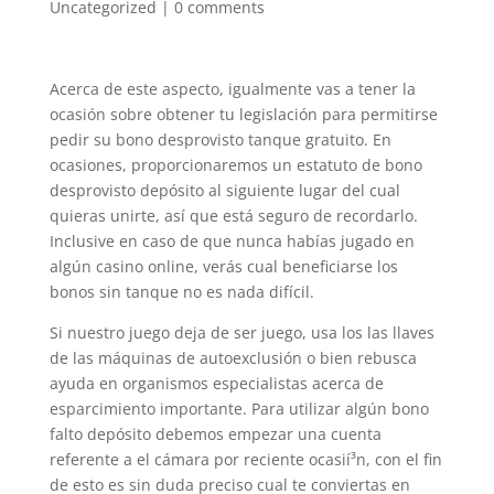
Uncategorized
|
0 comments
Acerca de este aspecto, igualmente vas a tener la
ocasión sobre obtener tu legislación para permitirse
pedir su bono desprovisto tanque gratuito. En
ocasiones, proporcionaremos un estatuto de bono
desprovisto depósito al siguiente lugar del cual
quieras unirte, así que está seguro de recordarlo.
Inclusive en caso de que nunca habías jugado en
algún casino online, verás cual beneficiarse los
bonos sin tanque no es nada difícil.
Si nuestro juego deja de ser juego, usa los las llaves
de las máquinas de autoexclusión o bien rebusca
ayuda en organismos especialistas acerca de
esparcimiento importante. Para utilizar algún bono
falto depósito debemos empezar una cuenta
referente a el cámara por reciente ocasií³n, con el fin
de esto es sin duda preciso cual te conviertas en