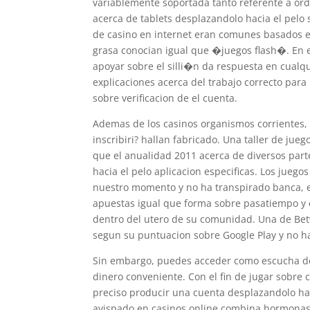
variablemente soportada tanto referente a or
acerca de tablets desplazandolo hacia el pelo
de casino en internet eran comunes basados en
grasa conocian igual que �juegos flash�. En e
apoyar sobre el silli�n da respuesta en cualq
explicaciones acerca del trabajo correcto para
sobre verificacion de el cuenta.
Ademas de los casinos organismos corrientes, 
inscribiri? hallan fabricado. Una taller de j
que el anualidad 2011 acerca de diversos part
hacia el pelo aplicacion especificas. Los juego
nuestro momento y no ha transpirado banca, e
apuestas igual que forma sobre pasatiempo y 
dentro del utero de su comunidad. Una de Bet
segun su puntuacion sobre Google Play y no h
Sin embargo, puedes acceder como escucha de 
dinero conveniente. Con el fin de jugar sobre
preciso producir una cuenta desplazandolo hac
avispado en casinos online combina hormonas