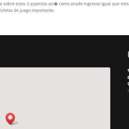
le sobre estos 3 aspectos asi� como anade ingresos igual que me
cicletas de juego importante.