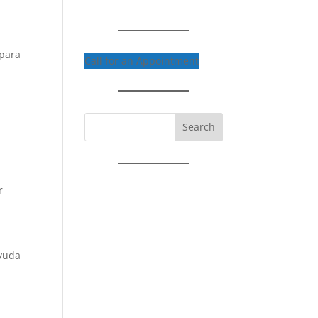
 para
Call for an Appointment
Search
r
ayuda