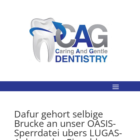
Dafur gehort selbige
Brucke an unser OASIS-
Sperrdatei ubers LUGAS-