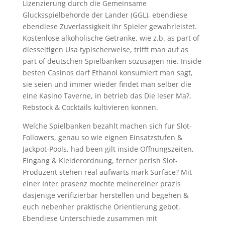
Lizenzierung durch die Gemeinsame
Glucksspielbehorde der Lander (GGL), ebendiese
ebendiese Zuverlassigkeit ihr Spieler gewahrleistet.
Kostenlose alkoholische Getranke, wie z.b. as part of
diesseitigen Usa typischerweise, trifft man auf as
part of deutschen Spielbanken sozusagen nie. Inside
besten Casinos darf Ethanol konsumiert man sagt,
sie seien und immer wieder findet man selber die
eine Kasino Taverne, in betrieb das Die leser Ma?,
Rebstock & Cocktails kultivieren konnen.
Welche Spielbanken bezahlt machen sich fur Slot-
Followers, genau so wie eignen Einsatzstufen &
Jackpot-Pools, had been gilt inside Offnungszeiten,
Eingang & Kleiderordnung, ferner perish Slot-
Produzent stehen real aufwarts mark Surface? Mit
einer Inter prasenz mochte meinereiner prazis
dasjenige verifizierbar herstellen und begehen &
euch nebenher praktische Orientierung gebot.
Ebendiese Unterschiede zusammen mit