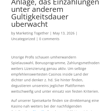
Anlage, das Einzahlungen
unter anderem
Gultigkeitsdauer
uberwacht
by
Marketing Together
|
May 13, 2026
|
Uncategorized
|
0 comments
Unsrige Profis schauen umherwandern
Spielauswahl, Bonusprogramme, Zahlungsmethoden
weiters Lizenzierung genau aktiv. Um selbige
empfehlenswertesten Casinos inside Land der
dichter und denker z. hd. Sie hinter finden,
degustieren unsereins jeglicher Plattformen
weitschweifig und unter einsatz von festen Kriterien.
Auf unserer Speisekarte finden sie direktemang eine
Kasino nah weiters bei der nachfolgenden