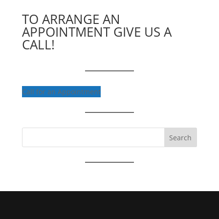
TO ARRANGE AN
APPOINTMENT GIVE US A
CALL!
Call for an Appointment
Search