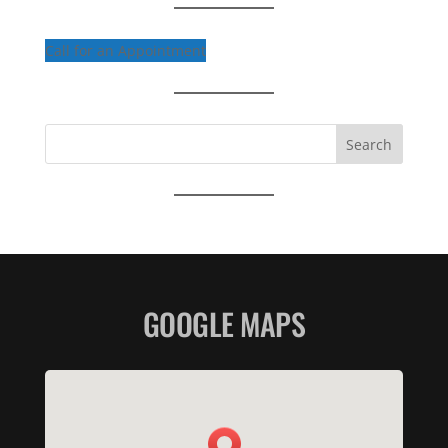
Call for an Appointment
Search
GOOGLE MAPS