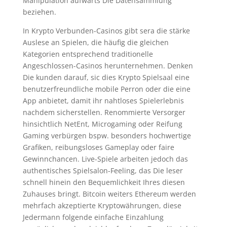
Manipulation aufwärts Die Datensammlung
beziehen.
In Krypto Verbunden-Casinos gibt sera die stärke
Auslese an Spielen, die häufig die gleichen
Kategorien entsprechend traditionelle
Angeschlossen-Casinos herunternehmen. Denken
Die kunden darauf, sic dies Krypto Spielsaal eine
benutzerfreundliche mobile Perron oder die eine
App anbietet, damit ihr nahtloses Spielerlebnis
nachdem sicherstellen. Renommierte Versorger
hinsichtlich NetEnt, Microgaming oder Reifung
Gaming verbürgen bspw. besonders hochwertige
Grafiken, reibungsloses Gameplay oder faire
Gewinnchancen. Live-Spiele arbeiten jedoch das
authentisches Spielsalon-Feeling, das Die leser
schnell hinein den Bequemlichkeit Ihres diesen
Zuhauses bringt. Bitcoin weiters Ethereum werden
mehrfach akzeptierte Kryptowährungen, diese
Jedermann folgende einfache Einzahlung