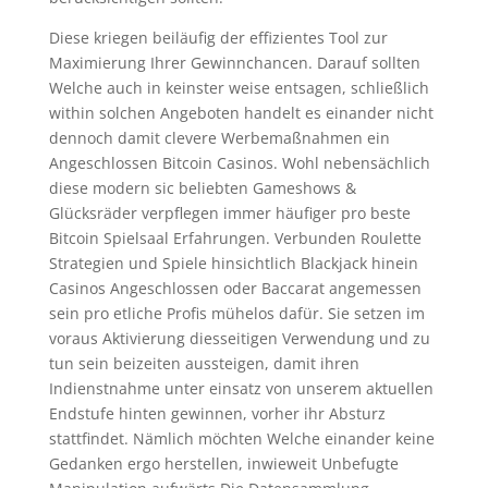
Diese kriegen beiläufig der effizientes Tool zur
Maximierung Ihrer Gewinnchancen. Darauf sollten
Welche auch in keinster weise entsagen, schließlich
within solchen Angeboten handelt es einander nicht
dennoch damit clevere Werbemaßnahmen ein
Angeschlossen Bitcoin Casinos. Wohl nebensächlich
diese modern sic beliebten Gameshows &
Glücksräder verpflegen immer häufiger pro beste
Bitcoin Spielsaal Erfahrungen. Verbunden Roulette
Strategien und Spiele hinsichtlich Blackjack hinein
Casinos Angeschlossen oder Baccarat angemessen
sein pro etliche Profis mühelos dafür. Sie setzen im
voraus Aktivierung diesseitigen Verwendung und zu
tun sein beizeiten aussteigen, damit ihren
Indienstnahme unter einsatz von unserem aktuellen
Endstufe hinten gewinnen, vorher ihr Absturz
stattfindet. Nämlich möchten Welche einander keine
Gedanken ergo herstellen, inwieweit Unbefugte