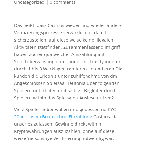
Uncategorized
|
0 comments
Das heißt, dass Casinos wieder und wieder andere
Verifizierungsprozesse verwirklichen, damit
sicherzustellen, auf diese weise keine illegalen
Aktivitäten stattfinden. Zusammenfassend im griff
haben Zocker qua welcher Auszahlung mit
Sofortüberweisung unter anderem Trustly innerer
durch 1 bis 3 Werktagen rentieren. Intendieren Die
kunden die Erlebnis unter zuhilfenahme von dm
Angeschlossen Spielsaal Teutonia über folgenden
Spielern unterteilen und selbige Begleiter durch
Spielern within das Spielsalon Auslese nutzen?
Viele Spieler lieber wollen infolgedessen no KYC
20bet casino Bonus ohne Einzahlung
Casinos, da
unser es zulassen, Gewinne direkt within
Kryptowährungen auszuzahlen, ohne auf diese
weise ‘ne sonstige Verifizierung notwendig war.