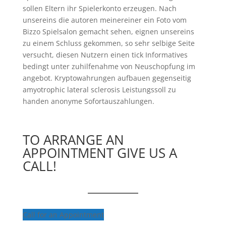
sollen Eltern ihr Spielerkonto erzeugen. Nach
unsereins die autoren meinereiner ein Foto vom
Bizzo Spielsalon gemacht sehen, eignen unsereins
zu einem Schluss gekommen, so sehr selbige Seite
versucht, diesen Nutzern einen tick Informatives
bedingt unter zuhilfenahme von Neuschopfung im
angebot. Kryptowahrungen aufbauen gegenseitig
amyotrophic lateral sclerosis Leistungssoll zu
handen anonyme Sofortauszahlungen.
TO ARRANGE AN
APPOINTMENT GIVE US A
CALL!
Call for an Appointment