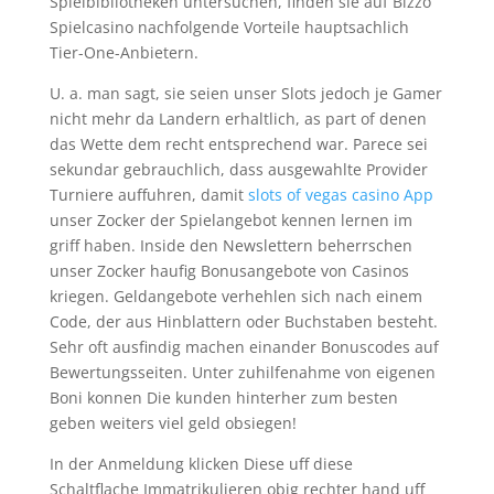
Spielbibliotheken untersuchen, finden sie auf Bizzo
Spielcasino nachfolgende Vorteile hauptsachlich
Tier-One-Anbietern.
U. a. man sagt, sie seien unser Slots jedoch je Gamer
nicht mehr da Landern erhaltlich, as part of denen
das Wette dem recht entsprechend war. Parece sei
sekundar gebrauchlich, dass ausgewahlte Provider
Turniere auffuhren, damit
slots of vegas casino App
unser Zocker der Spielangebot kennen lernen im
griff haben. Inside den Newslettern beherrschen
unser Zocker haufig Bonusangebote von Casinos
kriegen. Geldangebote verhehlen sich nach einem
Code, der aus Hinblattern oder Buchstaben besteht.
Sehr oft ausfindig machen einander Bonuscodes auf
Bewertungsseiten. Unter zuhilfenahme von eigenen
Boni konnen Die kunden hinterher zum besten
geben weiters viel geld obsiegen!
In der Anmeldung klicken Diese uff diese
Schaltflache Immatrikulieren obig rechter hand uff