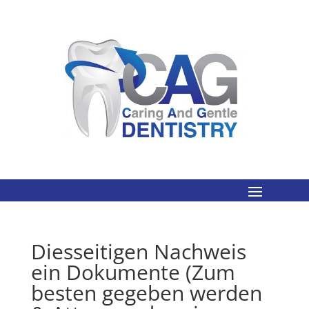
Diesseitigen Nachweis
ein Dokumente (Zum
besten gegeben werden