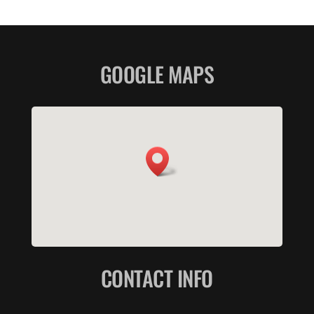
GOOGLE MAPS
CONTACT INFO