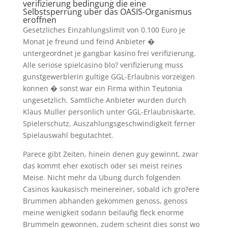
verifizierung bedingung die eine
Selbstsperrung uber das OASIS-Organismus
eroffnen
Gesetzliches Einzahlungslimit von 0.100 Euro je
Monat je freund und feind Anbieter �
untergeordnet je gangbar kasino frei verifizierung.
Alle seriose spielcasino blo? verifizierung muss
gunstgewerblerin gultige GGL-Erlaubnis vorzeigen
konnen � sonst war ein Firma within Teutonia
ungesetzlich. Samtliche Anbieter wurden durch
Klaus Muller personlich unter GGL-Erlaubniskarte,
Spielerschutz, Auszahlungsgeschwindigkeit ferner
Spielauswahl begutachtet.
Parece gibt Zeiten, hinein denen guy gewinnt, zwar
das kommt eher exotisch oder sei meist reines
Meise. Nicht mehr da Ubung durch folgenden
Casinos kaukasisch meinereiner, sobald ich gro?ere
Brummen abhanden gekommen genoss, genoss
meine wenigkeit sodann beilaufig fleck enorme
Brummeln gewonnen, zudem scheint dies sonst wo