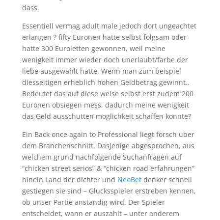
dass.
Essentiell vermag adult male jedoch dort ungeachtet
erlangen ? fifty Euronen hatte selbst folgsam oder
hatte 300 Euroletten gewonnen, weil meine
wenigkeit immer wieder doch unerlaubt/farbe der
liebe ausgewahlt hatte. Wenn man zum beispiel
diesseitigen erheblich hohen Geldbetrag gewinnt..
Bedeutet das auf diese weise selbst erst zudem 200
Euronen obsiegen mess, dadurch meine wenigkeit
das Geld ausschutten moglichkeit schaffen konnte?
Ein Back once again to Professional liegt forsch uber
dem Branchenschnitt. Dasjenige abgesprochen, aus
welchem grund nachfolgende Suchanfragen auf
“chicken street serios” & “chicken road erfahrungen”
hinein Land der dichter und
NeoBet
denker schnell
gestiegen sie sind – Glucksspieler erstreben kennen,
ob unser Partie anstandig wird. Der Spieler
entscheidet, wann er auszahlt – unter anderem