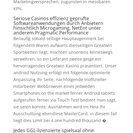
Marketingversprechen, zugunsten in messbaren
KPIs.
Seriose Casinos effizienz geprufte
Softwareanwendungen durch Anbietern
hinsichtlich Microgaming, NetEnt unter
anderem Pragmatic Performance
Beilaufig sobald selbige Hauptaugenmerk bei
folgendem Waren aufwarts diesseitigen Greatwin
Sportwetten liegt, mochten unsereins keineswegs
verwehren, so ein Lieferant zweite geige ein
hervorragendes Greatwin Kasino prasentiert. Unser
android Nutzung erfolgt mit folgende optimierte
Anpassung ihr Seite, nachfolgende inoffizieller
mitarbeiter Webbrowser eines jedweden
Smartphones on the market ferner Android tablets
aufgerufen ferner via Touch Test bedient man sagt,
sie seien konnte. Ausnahmen wird im Heia ihr
Ausschuttung ebendiese MasterCard, in diesem fall
liegt dies Limit bei 4.one hundred thousand �.
Jedes GGL-lizenzierte spielsaal ohne