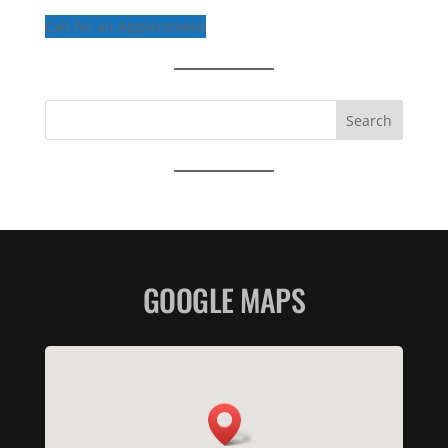
Call for an Appointment
Search
GOOGLE MAPS