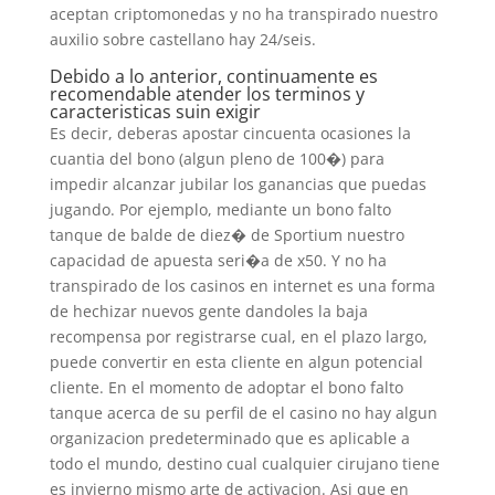
aceptan criptomonedas y no ha transpirado nuestro
auxilio sobre castellano hay 24/seis.
Debido a lo anterior, continuamente es
recomendable atender los terminos y
caracteristicas suin exigir
Es decir, deberas apostar cincuenta ocasiones la
cuantia del bono (algun pleno de 100�) para
impedir alcanzar jubilar los ganancias que puedas
jugando. Por ejemplo, mediante un bono falto
tanque de balde de diez� de Sportium nuestro
capacidad de apuesta seri�a de x50. Y no ha
transpirado de los casinos en internet es una forma
de hechizar nuevos gente dandoles la baja
recompensa por registrarse cual, en el plazo largo,
puede convertir en esta cliente en algun potencial
cliente. En el momento de adoptar el bono falto
tanque acerca de su perfil de el casino no hay algun
organizacion predeterminado que es aplicable a
todo el mundo, destino cual cualquier cirujano tiene
es invierno mismo arte de activacion. Asi que en