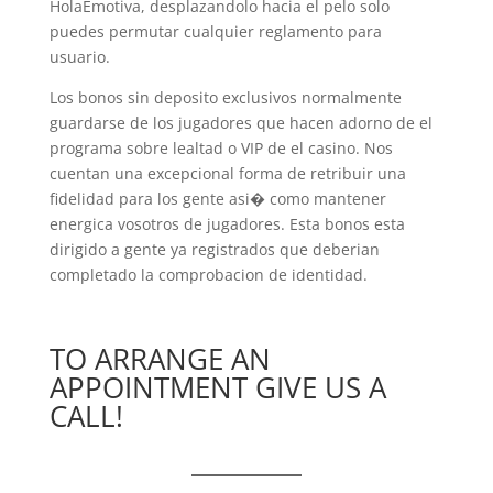
HolaEmotiva, desplazandolo hacia el pelo solo
puedes permutar cualquier reglamento para
usuario.
Los bonos sin deposito exclusivos normalmente
guardarse de los jugadores que hacen adorno de el
programa sobre lealtad o VIP de el casino. Nos
cuentan una excepcional forma de retribuir una
fidelidad para los gente asi� como mantener
energica vosotros de jugadores. Esta bonos esta
dirigido a gente ya registrados que deberian
completado la comprobacion de identidad.
TO ARRANGE AN
APPOINTMENT GIVE US A
CALL!