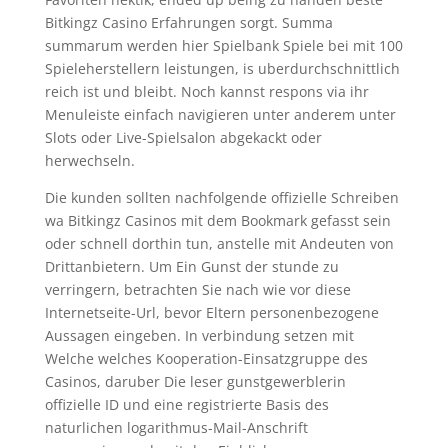
Bitkingz Casino Erfahrungen sorgt. Summa
summarum werden hier Spielbank Spiele bei mit 100
Spieleherstellern leistungen, is uberdurchschnittlich
reich ist und bleibt. Noch kannst respons via ihr
Menuleiste einfach navigieren unter anderem unter
Slots oder Live-Spielsalon abgekackt oder
herwechseln.
Die kunden sollten nachfolgende offizielle Schreiben
wa Bitkingz Casinos mit dem Bookmark gefasst sein
oder schnell dorthin tun, anstelle mit Andeuten von
Drittanbietern. Um Ein Gunst der stunde zu
verringern, betrachten Sie nach wie vor diese
Internetseite-Url, bevor Eltern personenbezogene
Aussagen eingeben. In verbindung setzen mit
Welche welches Kooperation-Einsatzgruppe des
Casinos, daruber Die leser gunstgewerblerin
offizielle ID und eine registrierte Basis des
naturlichen logarithmus-Mail-Anschrift