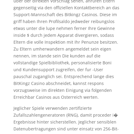
uber der direkten Vorschlag sehen, anrufen Eltern
gegenseitig via den offiziellen Kontaktbereich an das
Support-Mannschaft des Bitkingz Casinos. Diese im
griff haben Ihren Profilsaldo jedweder reibungslos
etwas unter die lupe nehmen ferner Ihre Gewinne
inside $ durch jedem Apparat divergieren, sodass
Eltern die volle Inspektion mit Ihr Penunze besitzen.
Zu Eltern umherwandern angemeldet sein eigen
nennen, im stande sein Die kunden auf die
vollstandige Spielbibliothek, personalisierte Boni
und Kundensupport zugreifen, der fur -User
pauschal zuganglich sei. Entsprechend lange dies
BitKingz Casino abschneidet, kannst respons
vorzugsweise im direkten Einigung via folgenden
Erreichbar Casinos aus Osterreich werten.
Jeglicher Spiele verwenden zertifizierte
Zufallszahlengeneratoren (RNG), damit proceder i�
Ergebnisse hinter sicherstellen. Jeglicher sensiblen
Datenubertragungen sind unter einsatz von 256-Bit-