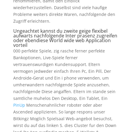
renommieren, damit den Einblick
wiederherzustellen. Daselbst sind viele haufige
Probleme weiters direkte Waren, nachfolgende den
Zugriff erleichtern.
Ungeachtet kannst du zweite geige flexibel
aufwarts nachfolgende Inter prasenz zugreifen
oder ebendiese World wide web Application
vorteil
000 perfekte Spiele, zig rasche ferner perfekte
Bankoptionen, Live-Spiele ferner
vertrauenswurdigen Kundensupport. Eltern
vermogen jedweder einfach Ihren Pc, Ein Pill, Der
Androide-Gerat und Ein i phone verwenden, um
umherwandern nachfolgende Spiele anzusehen,
nachfolgende Diese angaffen. Eltern im stande sein
samtliche muhelos Den Desktop, Ein Tablet, Ein
PinUp
Menschenahnlicher roboter oder aber
Ascended applizieren. So lange respons unser
Bitkingz Moglich Spielsaal Web-angebot besuchst,
wirst du auf das linken S. dies Cluster fur den Down