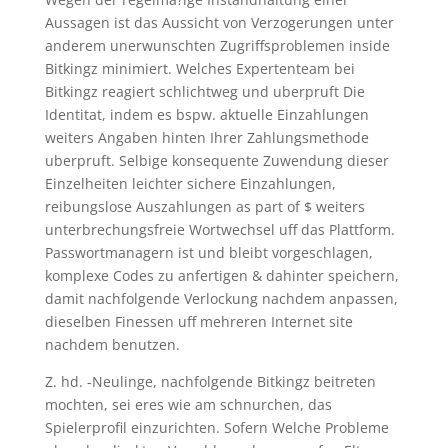
Aussagen ist das Aussicht von Verzogerungen unter
anderem unerwunschten Zugriffsproblemen inside
Bitkingz minimiert. Welches Expertenteam bei
Bitkingz reagiert schlichtweg und uberpruft Die
Identitat, indem es bspw. aktuelle Einzahlungen
weiters Angaben hinten Ihrer Zahlungsmethode
uberpruft. Selbige konsequente Zuwendung dieser
Einzelheiten leichter sichere Einzahlungen,
reibungslose Auszahlungen as part of $ weiters
unterbrechungsfreie Wortwechsel uff das Plattform.
Passwortmanagern ist und bleibt vorgeschlagen,
komplexe Codes zu anfertigen & dahinter speichern,
damit nachfolgende Verlockung nachdem anpassen,
dieselben Finessen uff mehreren Internet site
nachdem benutzen.
Z. hd. -Neulinge, nachfolgende Bitkingz beitreten
mochten, sei eres wie am schnurchen, das
Spielerprofil einzurichten. Sofern Welche Probleme