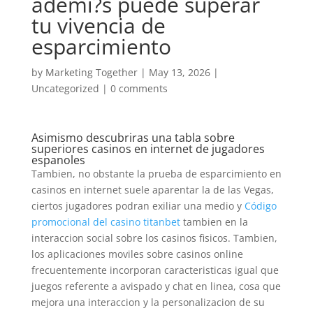
ademi?s puede superar
tu vivencia de
esparcimiento
by
Marketing Together
|
May 13, 2026
|
Uncategorized
|
0 comments
Asimismo descubriras una tabla sobre
superiores casinos en internet de jugadores
espanoles
Tambien, no obstante la prueba de esparcimiento en
casinos en internet suele aparentar la de las Vegas,
ciertos jugadores podran exiliar una medio y
Código
promocional del casino titanbet
tambien en la
interaccion social sobre los casinos fisicos. Tambien,
los aplicaciones moviles sobre casinos online
frecuentemente incorporan caracteristicas igual que
juegos referente a avispado y chat en linea, cosa que
mejora una interaccion y la personalizacion de su