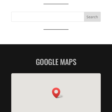
Search
GOOGLE MAPS