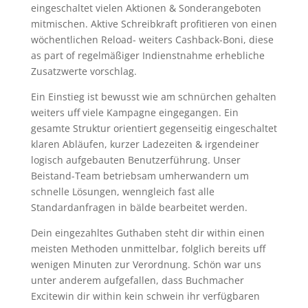
eingeschaltet vielen Aktionen & Sonderangeboten
mitmischen. Aktive Schreibkraft profitieren von einen
wöchentlichen Reload- weiters Cashback-Boni, diese
as part of regelmäßiger Indienstnahme erhebliche
Zusatzwerte vorschlag.
Ein Einstieg ist bewusst wie am schnürchen gehalten
weiters uff viele Kampagne eingegangen. Ein
gesamte Struktur orientiert gegenseitig eingeschaltet
klaren Abläufen, kurzer Ladezeiten & irgendeiner
logisch aufgebauten Benutzerführung. Unser
Beistand-Team betriebsam umherwandern um
schnelle Lösungen, wenngleich fast alle
Standardanfragen in bälde bearbeitet werden.
Dein eingezahltes Guthaben steht dir within einen
meisten Methoden unmittelbar, folglich bereits uff
wenigen Minuten zur Verordnung. Schön war uns
unter anderem aufgefallen, dass Buchmacher
Excitewin dir within kein schwein ihr verfügbaren