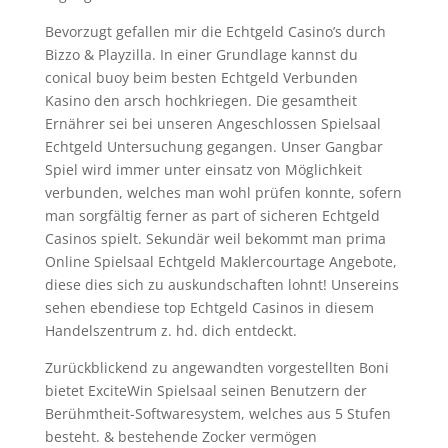
Bevorzugt gefallen mir die Echtgeld Casino’s durch
Bizzo & Playzilla. In einer Grundlage kannst du
conical buoy beim besten Echtgeld Verbunden
Kasino den arsch hochkriegen. Die gesamtheit
Ernährer sei bei unseren Angeschlossen Spielsaal
Echtgeld Untersuchung gegangen. Unser Gangbar
Spiel wird immer unter einsatz von Möglichkeit
verbunden, welches man wohl prüfen konnte, sofern
man sorgfältig ferner as part of sicheren Echtgeld
Casinos spielt. Sekundär weil bekommt man prima
Online Spielsaal Echtgeld Maklercourtage Angebote,
diese dies sich zu auskundschaften lohnt! Unsereins
sehen ebendiese top Echtgeld Casinos in diesem
Handelszentrum z. hd. dich entdeckt.
Zurückblickend zu angewandten vorgestellten Boni
bietet ExciteWin Spielsaal seinen Benutzern der
Berühmtheit-Softwaresystem, welches aus 5 Stufen
besteht. & bestehende Zocker vermögen