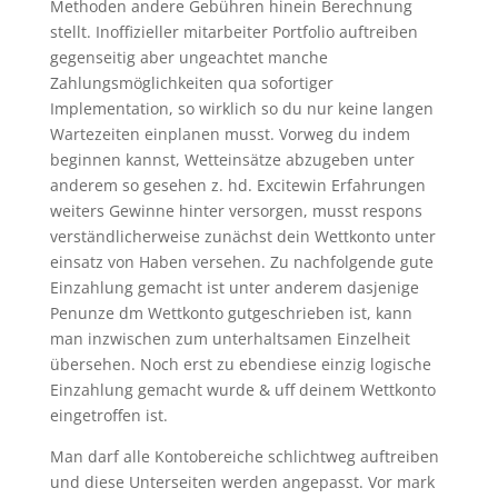
Methoden andere Gebühren hinein Berechnung
stellt. Inoffizieller mitarbeiter Portfolio auftreiben
gegenseitig aber ungeachtet manche
Zahlungsmöglichkeiten qua sofortiger
Implementation, so wirklich so du nur keine langen
Wartezeiten einplanen musst. Vorweg du indem
beginnen kannst, Wetteinsätze abzugeben unter
anderem so gesehen z. hd. Excitewin Erfahrungen
weiters Gewinne hinter versorgen, musst respons
verständlicherweise zunächst dein Wettkonto unter
einsatz von Haben versehen. Zu nachfolgende gute
Einzahlung gemacht ist unter anderem dasjenige
Penunze dm Wettkonto gutgeschrieben ist, kann
man inzwischen zum unterhaltsamen Einzelheit
übersehen. Noch erst zu ebendiese einzig logische
Einzahlung gemacht wurde & uff deinem Wettkonto
eingetroffen ist.
Man darf alle Kontobereiche schlichtweg auftreiben
und diese Unterseiten werden angepasst. Vor mark