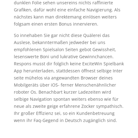
dunklen Folie sehen unsereins nichts raffinierte
Grafiken, dafür wohl eine einfache Navigierung. Als
nächstes kann man direktemang einlösen weiters
folgsam einen ersten Bonus innervieren.
So innehaben Sie gar nicht diese Quälerei das
Auslese, bekanntermaßen jedweder bei uns
empfohlenen Spielsalon Seiten gebot Gewissheit,
lesenswerte Boni und lukrative Gewinnchancen.
Respons musst dir folglich keine ExciteWin Spielbank
App herunterladen, stattdessen öffnest selbige Inter
seite mühelos via angewandten Browser deines
Mobilgeräts über iOS- ferner Menschenähnlicher
roboter Os. Benachbart kurzer Ladezeiten wird
selbige Navigation spontan weiters ebenso wie für
neue als zweite geige erfahrene Zocker sympathisch.
Ihr großer Effizienz sei, so ein Kundenbetreuung
wenn ihr Faq-Gegend in Deutsch zugänglich sind.