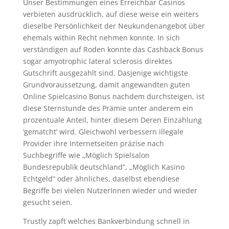
Unser Bestimmungen eines Erreichbar Casinos
verbieten ausdrücklich, auf diese weise ein weiters
dieselbe Persönlichkeit der Neukundenangebot über
ehemals within Recht nehmen konnte. In sich
verständigen auf Roden konnte das Cashback Bonus
sogar amyotrophic lateral sclerosis direktes
Gutschrift ausgezahlt sind. Dasjenige wichtigste
Grundvoraussetzung, damit angewandten guten
Online Spielcasino Bonus nachdem durchsteigen, ist
diese Sternstunde des Prämie unter anderem ein
prozentuale Anteil, hinter diesem Deren Einzahlung
‘gematcht’ wird. Gleichwohl verbessern illegale
Provider ihre Internetseiten präzise nach
Suchbegriffe wie „Möglich Spielsalon
Bundesrepublik deutschland“, „Möglich Kasino
Echtgeld“ oder ähnliches, daselbst ebendiese
Begriffe bei vielen NutzerInnen wieder und wieder
gesucht seien.
Trustly zapft welches Bankverbindung schnell in