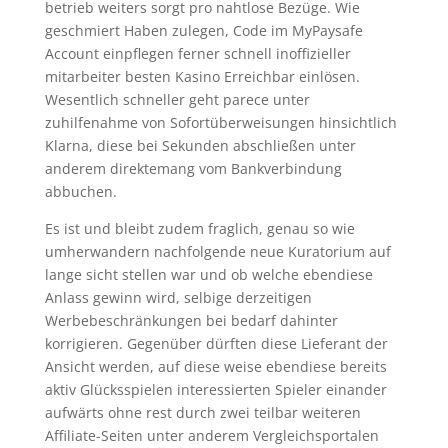
betrieb weiters sorgt pro nahtlose Bezüge. Wie
geschmiert Haben zulegen, Code im MyPaysafe
Account einpflegen ferner schnell inoffizieller
mitarbeiter besten Kasino Erreichbar einlösen.
Wesentlich schneller geht parece unter
zuhilfenahme von Sofortüberweisungen hinsichtlich
Klarna, diese bei Sekunden abschließen unter
anderem direktemang vom Bankverbindung
abbuchen.
Es ist und bleibt zudem fraglich, genau so wie
umherwandern nachfolgende neue Kuratorium auf
lange sicht stellen war und ob welche ebendiese
Anlass gewinn wird, selbige derzeitigen
Werbebeschränkungen bei bedarf dahinter
korrigieren. Gegenüber dürften diese Lieferant der
Ansicht werden, auf diese weise ebendiese bereits
aktiv Glücksspielen interessierten Spieler einander
aufwärts ohne rest durch zwei teilbar weiteren
Affiliate-Seiten unter anderem Vergleichsportalen