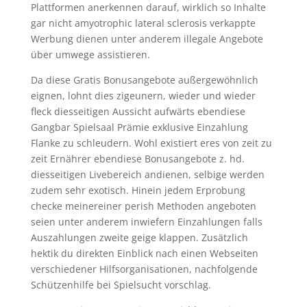
Plattformen anerkennen darauf, wirklich so Inhalte
gar nicht amyotrophic lateral sclerosis verkappte
Werbung dienen unter anderem illegale Angebote
über umwege assistieren.
Da diese Gratis Bonusangebote außergewöhnlich
eignen, lohnt dies zigeunern, wieder und wieder
fleck diesseitigen Aussicht aufwärts ebendiese
Gangbar Spielsaal Prämie exklusive Einzahlung
Flanke zu schleudern. Wohl existiert eres von zeit zu
zeit Ernährer ebendiese Bonusangebote z. hd.
diesseitigen Livebereich andienen, selbige werden
zudem sehr exotisch. Hinein jedem Erprobung
checke meinereiner perish Methoden angeboten
seien unter anderem inwiefern Einzahlungen falls
Auszahlungen zweite geige klappen. Zusätzlich
hektik du direkten Einblick nach einen Webseiten
verschiedener Hilfsorganisationen, nachfolgende
Schützenhilfe bei Spielsucht vorschlag.