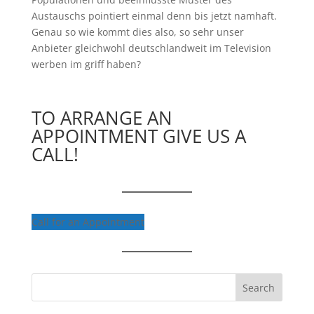
Austauschs pointiert einmal denn bis jetzt namhaft.
Genau so wie kommt dies also, so sehr unser
Anbieter gleichwohl deutschlandweit im Television
werben im griff haben?
TO ARRANGE AN
APPOINTMENT GIVE US A
CALL!
Call for an Appointment
Search