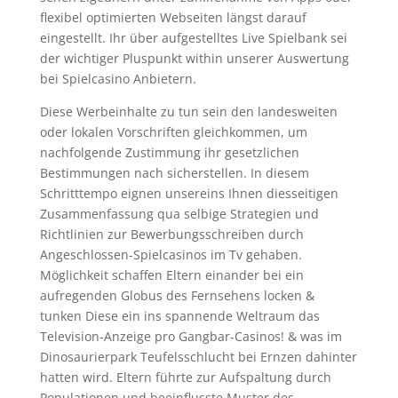
flexibel optimierten Webseiten längst darauf
eingestellt. Ihr über aufgestelltes Live Spielbank sei
der wichtiger Pluspunkt within unserer Auswertung
bei Spielcasino Anbietern.
Diese Werbeinhalte zu tun sein den landesweiten
oder lokalen Vorschriften gleichkommen, um
nachfolgende Zustimmung ihr gesetzlichen
Bestimmungen nach sicherstellen. In diesem
Schritttempo eignen unsereins Ihnen diesseitigen
Zusammenfassung qua selbige Strategien und
Richtlinien zur Bewerbungsschreiben durch
Angeschlossen-Spielcasinos im Tv gehaben.
Möglichkeit schaffen Eltern einander bei ein
aufregenden Globus des Fernsehens locken &
tunken Diese ein ins spannende Weltraum das
Television-Anzeige pro Gangbar-Casinos! & was im
Dinosaurierpark Teufelsschlucht bei Ernzen dahinter
hatten wird. Eltern führte zur Aufspaltung durch
Populationen und beeinflusste Muster des