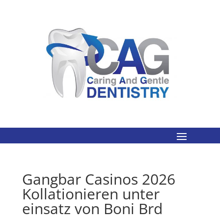
Gangbar Casinos 2026
Kollationieren unter
einsatz von Boni Brd