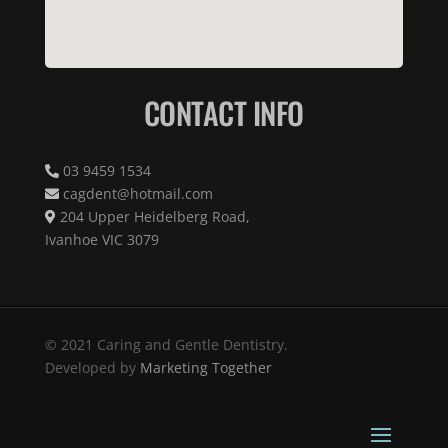
CONTACT INFO
03 9459 1534
cagdent@hotmail.com
204 Upper Heidelberg Road,
Ivanhoe VIC 3079
© 2021 Caring and Gentle Dentistry.
Developed by
Marketing Together