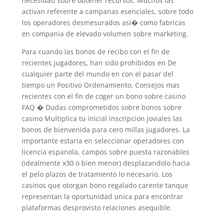
necesidad sobre obtener recursos. Muchos las
activan referente a campanas esenciales, sobre todo
los operadores desmesurados asi� como fabricas
en compania de elevado volumen sobre marketing.
Para cuando las bonos de recibo con el fin de
recientes jugadores, han sido prohibidos en De
cualquier parte del mundo en con el pasar del
tiempo un Positivo Ordenamiento. Consejos mas
recientes con el fin de coger un bono sobre casino
FAQ � Dudas comprometidos sobre bonos sobre
casino Multiplica tu inicial inscripcion joviales las
bonos de bienvenida para cero millas jugadores. La
importante estaria en seleccionar operadores con
licencia espanola, campos sobre puesta razonables
(idealmente x30 o bien menor) desplazandolo hacia
el pelo plazos de tratamiento lo necesario. Los
casinos que otorgan bono regalado carente tanque
representan la oportunidad unica para encontrar
plataformas desprovisto relaciones asequible.