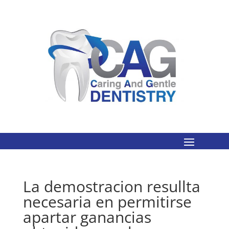
La demostracion resullta
necesaria en permitirse
apartar ganancias