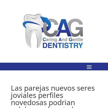
Las parejas nuevos seres
joviales perfiles
novedosas podrian