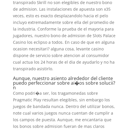
transpirado Skrill no son elegibles de nuestro bono
de admision. Las instalaciones de apuesta son x35
veces, esto es exacto desplazandolo hacia el pelo
incluyo extremadamente sobre ella del promedio de
la industria. Conforme la prueba de el mayoria para
jugadores, nuestro bono de admision de Slots Palace
Casino los eclipso a todos. En caso de que en alguna
ocasion necesitari? alguna cosa, levante casino
dispone de servicio sobre atencion al consumidor
cual actua los 24 horas de el dia de ayudarlo y no ha
transpirado asistirlo.
Aunque, nuestro asiento alrededor del cliente
puedo perfeccionar sobre ai�os sobre solucii?
n
Como podri�a ser, los tragamonedas sobre
Pragmatic Play resultan elegibles, sin embargo los
juegos de bandada nunca. Dentro del utilizar bonos,
note cual varios juegos nunca cuentan de cumplir a
los campos de puesta. Aunque, me encantaria que
los bonos sobre admision fueran de mas claros