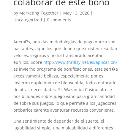
colaborar de este bono
by
Marketing Together
|
May 13, 2026
|
Uncategorized
|
0 comments
Ademi?s, pero las metodologias de pago nunca son
bastantes, aquellos que deben que existen resultan
veloces, seguros y no ha transpirado aceptan
eurillos. Sobre
http://www.thrillsy.net/es/aplicacion/
es invierno programa de bonificaciones, este seri�a
excesivamente belleza, especialmente por es
invierno duplo bono de bienvenida, todos enfocado
de otras necesidades. Si, Wazamba Casino ofrece
posibilidades sobre juego vano para gran cantidad
de sobre sus juegos, lo que permite a los jugadores
probarlos carente aventurar recursos conveniente.
Una sentimiento de depender de el suerte, el
jugabilidad simple, una maleabilidad a diferentes