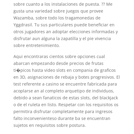
sobre cuanto a los instalaciones de puesta. ?? Me
gusta una variedad sobre juegos que provee
Wazamba, sobre todo los tragamonedas de
Yggdrasil. Tu sus particulares puede beneficiar en
otros jugadores an adoptar elecciones informadas y
disfrutar aun alguna la zapatilla y el pie vivencia
sobre entretenimiento.
Aqui encontraras cientos sobre opciones cual
abarcan empezando desde precios de frutas
ti�picos hasta video slots en compania de graficos
en 3D, asignaciones de rebaja y botes progresivos. El
test referente a casino se encuentre fabricada para
acoplarse an al completo arquetipo de individuos,
debido a sean fanaticos de estas slots, del blackjack
o de el ruleta en listo. Respetar con los requisitos os
permitira disfrutar completamente para ingresos
falto inconvenienteso durante ba se encuentran
sujetos en requisitos sobre postura.