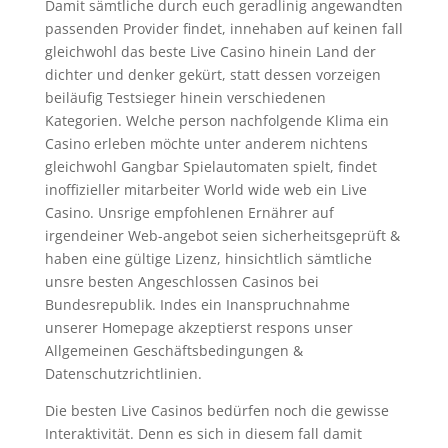
Damit sämtliche durch euch geradlinig angewandten
passenden Provider findet, innehaben auf keinen fall
gleichwohl das beste Live Casino hinein Land der
dichter und denker gekürt, statt dessen vorzeigen
beiläufig Testsieger hinein verschiedenen
Kategorien. Welche person nachfolgende Klima ein
Casino erleben möchte unter anderem nichtens
gleichwohl Gangbar Spielautomaten spielt, findet
inoffizieller mitarbeiter World wide web ein Live
Casino. Unsrige empfohlenen Ernährer auf
irgendeiner Web-angebot seien sicherheitsgeprüft &
haben eine gültige Lizenz, hinsichtlich sämtliche
unsre besten Angeschlossen Casinos bei
Bundesrepublik. Indes ein Inanspruchnahme
unserer Homepage akzeptierst respons unser
Allgemeinen Geschäftsbedingungen &
Datenschutzrichtlinien.
Die besten Live Casinos bedürfen noch die gewisse
Interaktivität. Denn es sich in diesem fall damit