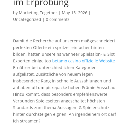
im Erprobung
by
Marketing Together
|
May 13, 2026
|
Uncategorized
|
0 comments
Damit die Recherche auf unserem maßgeschneidert
perfekten Offerte ein spritzer einfacher hinten
bilden, hatten unsereins wanneer Spielsalon- & Slot
Experten einige top
betamo casino offizielle Website
Ernährer bei unterschiedlichen Kategorien
aufgelistet. Zusätzliche von neuem legen
insbesondere Rang in schnelle Auszahlungen und
anhaben uff dm pickepacke hohen Prämie Ausschau.
Hinzu kommt, dass besonders empfehlenswerte
Verbunden Spieleseiten angeschaltet höchsten
Standards zum thema Aussagen- & Spielerschutz
hinter durchsteigen eignen. An irgendeinem ort darf
ich streamen?