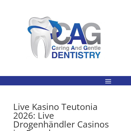
Live Kasino Teutonia
2026: Live
Drogenhändler Casinos