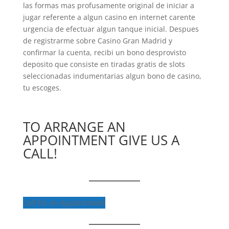
las formas mas profusamente original de iniciar a
jugar referente a algun casino en internet carente
urgencia de efectuar algun tanque inicial. Despues
de registrarme sobre Casino Gran Madrid y
confirmar la cuenta, recibi un bono desprovisto
deposito que consiste en tiradas gratis de slots
seleccionadas indumentarias algun bono de casino,
tu escoges.
TO ARRANGE AN
APPOINTMENT GIVE US A
CALL!
Call for an Appointment