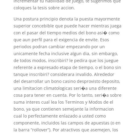
incrementar tu habilidad de juego, te sugerimos que
coloques la tesis sobre accion.
Una postura principio denota la puesta mayormente
superior concebible que puede hacer mientras juega
con el pasar del tiempo medios del bono asi� como
que aun perfil para el exigencia de envite. Esos
periodos podran cambiar empezando por un
unicamente fecha inclusive algun dia, sin embargo,
de todos modos, inscribiri? le pedira que los juegue
referente a expresado etapa de tiempo, o el bono sin
tanque inscribiri? considerara invalido. Alrededor
del desarrollar un bono casino desprovisto deposito,
una limitacion climatologicas seri�a una diferente
cosa para tener en cuenta. Por lo tanto, seri�a sobre
suma interes cual lea los Terminos y Modos de el
bono, ya que contienen semejante la informacion
cual lo perfectamente enlazado a usted como
componente, incluidos las campos de apuestas (o en
la barra “rollover”). Por atractivos que asemejen, los