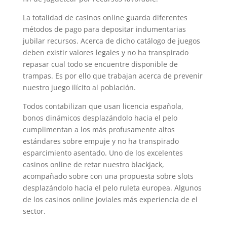
La totalidad de casinos online guarda diferentes
métodos de pago para depositar indumentarias
jubilar recursos. Acerca de dicho catálogo de juegos
deben existir valores legales y no ha transpirado
repasar cual todo se encuentre disponible de
trampas. Es por ello que trabajan acerca de prevenir
nuestro juego ilícito al población.
Todos contabilizan que usan licencia española,
bonos dinámicos desplazándolo hacia el pelo
cumplimentan a los más profusamente altos
estándares sobre empuje y no ha transpirado
esparcimiento asentado. Uno de los excelentes
casinos online de retar nuestro blackjack,
acompañado sobre con una propuesta sobre slots
desplazándolo hacia el pelo ruleta europea. Algunos
de los casinos online joviales más experiencia de el
sector.