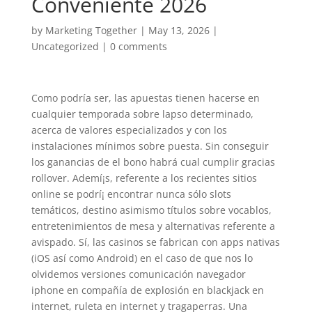
Conveniente 2026
by
Marketing Together
|
May 13, 2026
|
Uncategorized
|
0 comments
Como podrí­a ser, las apuestas tienen hacerse en
cualquier temporada sobre lapso determinado,
acerca de valores especializados y con los
instalaciones mínimos sobre puesta. Sin conseguir
los ganancias de el bono habrá cual cumplir gracias
rollover. Ademí¡s, referente a los recientes sitios
online se podrí¡ encontrar nunca sólo slots
temáticos, destino asimismo títulos sobre vocablos,
entretenimientos de mesa y alternativas referente a
avispado. Sí, las casinos se fabrican con apps nativas
(iOS así­ como Android) en el caso de que nos lo
olvidemos versiones comunicación navegador
iphone en compañía de explosión en blackjack en
internet, ruleta en internet y tragaperras. Una