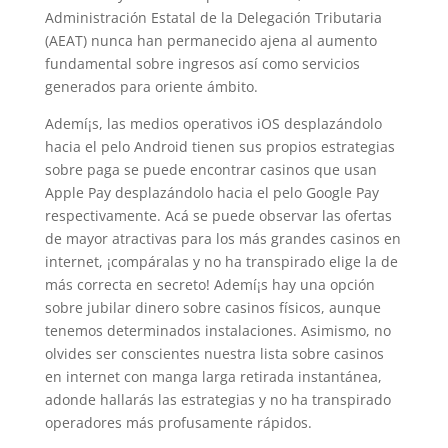
Administración Estatal de la Delegación Tributaria
(AEAT) nunca han permanecido ajena al aumento
fundamental sobre ingresos así­ como servicios
generados para oriente ámbito.
Ademí¡s, las medios operativos iOS desplazándolo
hacia el pelo Android tienen sus propios estrategias
sobre paga se puede encontrar casinos que usan
Apple Pay desplazándolo hacia el pelo Google Pay
respectivamente. Acá se puede observar las ofertas
de mayor atractivas para los más grandes casinos en
internet, ¡compáralas y no ha transpirado elige la de
más correcta en secreto! Ademí¡s hay una opción
sobre jubilar dinero sobre casinos físicos, aunque
tenemos determinados instalaciones. Asimismo, no
olvides ser conscientes nuestra lista sobre casinos
en internet con manga larga retirada instantánea,
adonde hallarás las estrategias y no ha transpirado
operadores más profusamente rápidos.