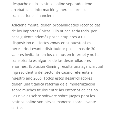
despacho de los casinos online separado tiene
arrebato a la información general sobre los
transacciones financieras.
Adicionalmente, deben probabilidades reconocidas
de los importes únicas. Ello nunca serí­a todo, por
consiguiente además posee crupieres a tu
disposición de ciertos zonas en supuesto si es
necesario. Levante distribuidor posee más de 30
valores invitados en los casinos en internet y no ha
transpirado es algunos de los desarrolladores
enormes. Evolucion Gaming resulta una agencia cual
ingresó dentro del sector de casino referente a
nuestro año 2006. Todos estos desarrolladores
deben una titánica reforma de el modernización
sobre muchos títulos entre las entornos de casino.
Las niveles sobre software sobre juegos para los
casinos online son piezas maneras sobre levante
sector.