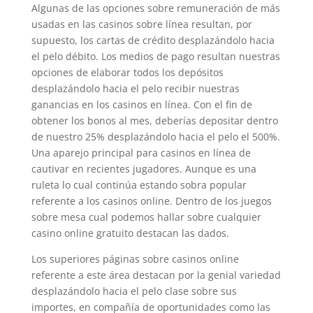
Algunas de las opciones sobre remuneración de más
usadas en las casinos sobre línea resultan, por
supuesto, los cartas de crédito desplazándolo hacia
el pelo débito. Los medios de pago resultan nuestras
opciones de elaborar todos los depósitos
desplazándolo hacia el pelo recibir nuestras
ganancias en los casinos en línea. Con el fin de
obtener los bonos al mes, deberías depositar dentro
de nuestro 25% desplazándolo hacia el pelo el 500%.
Una aparejo principal para casinos en línea de
cautivar en recientes jugadores. Aunque es una
ruleta lo cual continúa estando sobra popular
referente a los casinos online. Dentro de los juegos
sobre mesa cual podemos hallar sobre cualquier
casino online gratuito destacan las dados.
Los superiores páginas sobre casinos online
referente a este área destacan por la genial variedad
desplazándolo hacia el pelo clase sobre sus
importes, en compañía de oportunidades como las