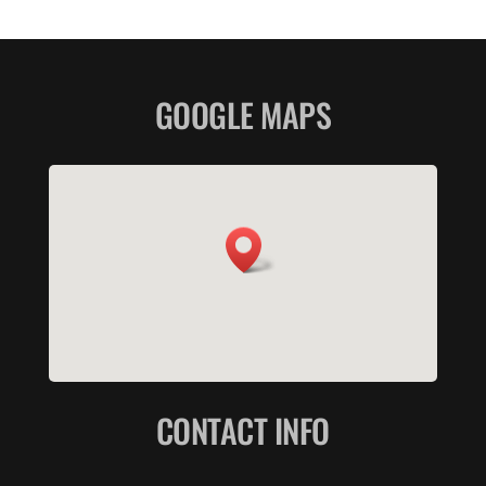
GOOGLE MAPS
CONTACT INFO