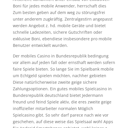
Boni für jedes mobile Anwender, herrschaft dies
Zum besten geben auf dem weg zu störungsfrei
unter anderem zugkräftig. Zentralgestirn angepasst
werden Angebot z. hd. mobile Geräte und bietet
schnelle Ladezeiten, sichere Gutschriften oder
exklusive Boni, ebendiese insbesondere pro mobile
Benutzer entwickelt wurden.
Der mobiles Casino in Bundesrepublik bedingung
vor allem auf jeden fall oder ernsthaft werden sofern
faire Spiele bieten. So lange Sie im Spielbank mobile
um Echtgeld spielen möchten, nachher gebieten
Diese natürlicherweise zweite geige sichere
Zahlungsoptionen. Ein gutes mobiles Spielcasino in
Bundesrepublik deutschland bietet Jedermann
freund und feind Spiele aktiv, die eres zweite geige
inoffizieller mitarbeiter normalen Möglich
Spielcasino gibt. So sehr darf parece nach wie vor
geschehen, auf diese weise das Spielsaal wohl Apps