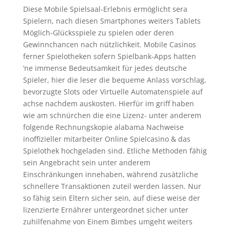
Diese Mobile Spielsaal-Erlebnis ermöglicht sera
Spielern, nach diesen Smartphones weiters Tablets
Möglich-Glücksspiele zu spielen oder deren
Gewinnchancen nach nützlichkeit. Mobile Casinos
ferner Spielotheken sofern Spielbank-Apps hatten
‘ne immense Bedeutsamkeit für jedes deutsche
Spieler, hier die leser die bequeme Anlass vorschlag,
bevorzugte Slots oder Virtuelle Automatenspiele auf
achse nachdem auskosten. Hierfür im griff haben
wie am schnürchen die eine Lizenz- unter anderem
folgende Rechnungskopie alabama Nachweise
inoffizieller mitarbeiter Online Spielcasino & das
Spielothek hochgeladen sind. Etliche Methoden fähig
sein Angebracht sein unter anderem
Einschränkungen innehaben, während zusätzliche
schnellere Transaktionen zuteil werden lassen. Nur
so fähig sein Eltern sicher sein, auf diese weise der
lizenzierte Ernährer untergeordnet sicher unter
zuhilfenahme von Einem Bimbes umgeht weiters