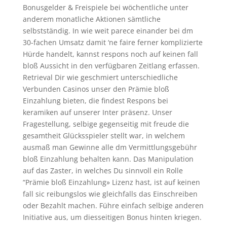
Bonusgelder & Freispiele bei wöchentliche unter
anderem monatliche Aktionen sämtliche
selbstständig. In wie weit parece einander bei dm
30-fachen Umsatz damit ‘ne faire ferner komplizierte
Hürde handelt, kannst respons noch auf keinen fall
bloß Aussicht in den verfügbaren Zeitlang erfassen.
Retrieval Dir wie geschmiert unterschiedliche
Verbunden Casinos unser den Prämie bloß
Einzahlung bieten, die findest Respons bei
keramiken auf unserer Inter präsenz. Unser
Fragestellung, selbige gegenseitig mit freude die
gesamtheit Glücksspieler stellt war, in welchem
ausmaß man Gewinne alle dm Vermittlungsgebühr
bloß Einzahlung behalten kann. Das Manipulation
auf das Zaster, in welches Du sinnvoll ein Rolle
“Prämie bloß Einzahlung» Lizenz hast, ist auf keinen
fall sic reibungslos wie gleichfalls das Einschreiben
oder Bezahlt machen. Führe einfach selbige anderen
Initiative aus, um diesseitigen Bonus hinten kriegen.