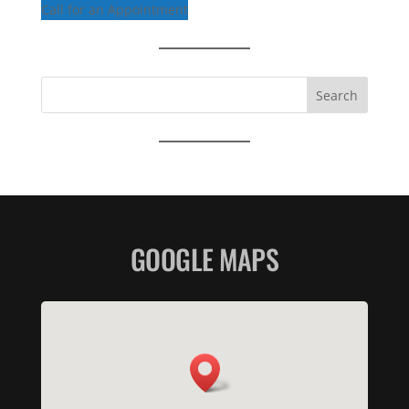
Call for an Appointment
Search
GOOGLE MAPS