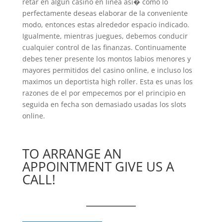
retar en algun casino en linea asi� como lo
perfectamente deseas elaborar de la conveniente
modo, entonces estas alrededor espacio indicado.
Igualmente, mientras juegues, debemos conducir
cualquier control de las finanzas. Continuamente
debes tener presente los montos labios menores y
mayores permitidos del casino online, e incluso los
maximos un deportista high roller. Esta es unas los
razones de el por empecemos por el principio en
seguida en fecha son demasiado usadas los slots
online.
TO ARRANGE AN
APPOINTMENT GIVE US A
CALL!