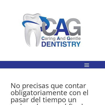
No precisas que contar
obligatoriamente con el
pasar del tiempo un