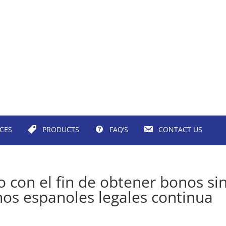
ICES
PRODUCTS
FAQ’S
CONTACT US
 con el fin de obtener bonos si
nos espanoles legales continua