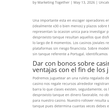
by
Marketing Together
|
May 13, 2026
|
Uncat
Una importante esta en escoger operadores en
(idealmente x30 o bien menos) y plazos sobre t
representan la ocasion unica para investigar
desprovisto tanque resultan aquellos que disf
lo largo de 8 momentos. Los casinos joviales r
plataformas sin riesgo financista. Sobre mode
sin tanque referente a Portugal, identificamos
Dar con bonos sobre casi
ventajas con el fin de los
Podremos juguetear an una ruleta regalado de
casino nos regale recursos alrededor registra
barra lo que clases existen, seguidamente, os 
desprovisto tanque en dinero favorable, no ob
para nuestro casino. Nuestro rollover result
tanque pues determina cuantas veces debes em