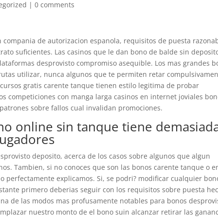
egorized
|
0 comments
 compania de autorizacion espanola, requisitos de puesta razona
rato suficientes. Las casinos que le dan bono de balde sin deposit
 plataformas desprovisto compromiso asequible. Los mas grandes 
rutas utilizar, nunca algunos que te permiten retar compulsivamen
ecursos gratis carente tanque tienen estilo legitima de probar
los competiciones con manga larga casinos en internet joviales bo
 patrones sobre fallos cual invalidan promociones.
no online sin tanque tiene demasiad
 jugadores
sprovisto deposito, acerca de los casos sobre algunos que algun
rnos. Tambien, si no conoces que son las bonos carente tanque o en
lo perfectamente explicamos. Si, se podri? modificar cualquier bon
stante primero deberias seguir con los requisitos sobre puesta he
a una de las modos mas profusamente notables para bonos desprovi
plazar nuestro monto de el bono suin alcanzar retirar las gananc