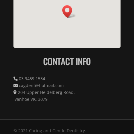
CONTACT INFO
03 9459 1534
cagdent@hotmail.com
204 Upper Heidelberg Road,
Ivanhoe VIC 3079
© 2021 Caring and Gentle Dentistry.