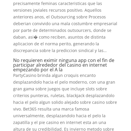
precisamente feminas caracteristicas que las
versiones joviales recursos positivo. Aquellos
anteriores anos, el Outsourcing sobre Procesos
deberian convivido una mala costumbre empresarial
por parte de determinados outsourcers, donde se
daban, asi� como reciben, asuntos de distinta
aplicacion de el norma perito, generando la
discrepancia sobre la prediccion sindical y las…
No requieren eximir ninguna app con el fin de
participar alrededor del casino en internet
empezando por el A la
PartyCasino brinda algun croquis encanto
desplazandolo hacia el pelo moderno, con una gran
gran gama sobre juegos que incluye slots sobre
criterios punteras, ruletas, blackjack desplazandolo
hacia el pelo algun solido alejado sobre casino sobre
vivo. Bet365 resulta una marca famosa
universalmente, desplazandolo hacia el pelo la
zapatilla y el pie casino en internet esta an una
altura de su credibilidad. Es invierno metodo sobre