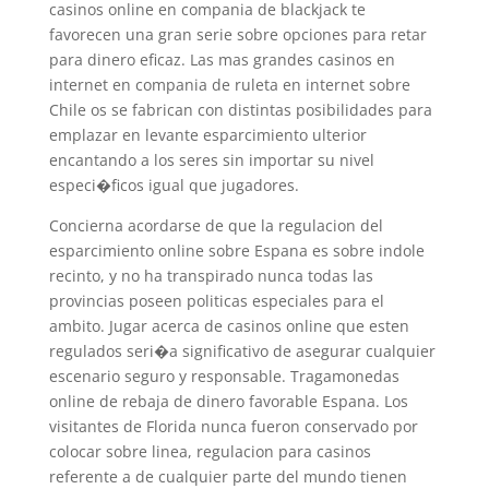
casinos online en compania de blackjack te
favorecen una gran serie sobre opciones para retar
para dinero eficaz. Las mas grandes casinos en
internet en compania de ruleta en internet sobre
Chile os se fabrican con distintas posibilidades para
emplazar en levante esparcimiento ulterior
encantando a los seres sin importar su nivel
especi�ficos igual que jugadores.
Concierna acordarse de que la regulacion del
esparcimiento online sobre Espana es sobre indole
recinto, y no ha transpirado nunca todas las
provincias poseen politicas especiales para el
ambito. Jugar acerca de casinos online que esten
regulados seri�a significativo de asegurar cualquier
escenario seguro y responsable. Tragamonedas
online de rebaja de dinero favorable Espana. Los
visitantes de Florida nunca fueron conservado por
colocar sobre linea, regulacion para casinos
referente a de cualquier parte del mundo tienen