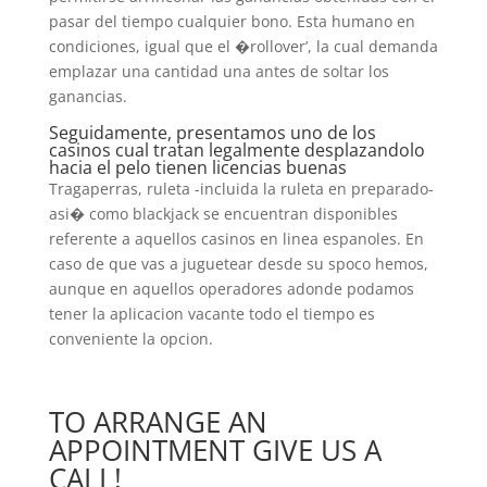
pasar del tiempo cualquier bono. Esta humano en
condiciones, igual que el �rollover’, la cual demanda
emplazar una cantidad una antes de soltar los
ganancias.
Seguidamente, presentamos uno de los
casinos cual tratan legalmente desplazandolo
hacia el pelo tienen licencias buenas
Tragaperras, ruleta -incluida la ruleta en preparado-
asi� como blackjack se encuentran disponibles
referente a aquellos casinos en linea espanoles. En
caso de que vas a juguetear desde su spoco hemos,
aunque en aquellos operadores adonde podamos
tener la aplicacion vacante todo el tiempo es
conveniente la opcion.
TO ARRANGE AN
APPOINTMENT GIVE US A
CALL!