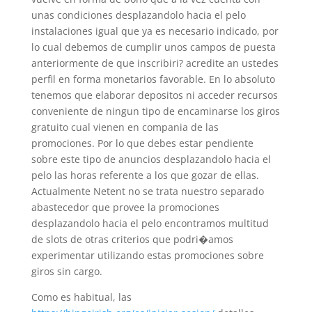
unas condiciones desplazandolo hacia el pelo
instalaciones igual que ya es necesario indicado, por
lo cual debemos de cumplir unos campos de puesta
anteriormente de que inscribiri? acredite an ustedes
perfil en forma monetarios favorable. En lo absoluto
tenemos que elaborar depositos ni acceder recursos
conveniente de ningun tipo de encaminarse los giros
gratuito cual vienen en compania de las
promociones. Por lo que debes estar pendiente
sobre este tipo de anuncios desplazandolo hacia el
pelo las horas referente a los que gozar de ellas.
Actualmente Netent no se trata nuestro separado
abastecedor que provee la promociones
desplazandolo hacia el pelo encontramos multitud
de slots de otras criterios que podri�amos
experimentar utilizando estas promociones sobre
giros sin cargo.
Como es habitual, las