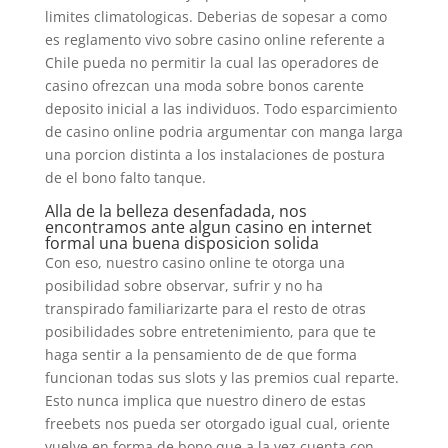
limites climatologicas. Deberias de sopesar a como
es reglamento vivo sobre casino online referente a
Chile pueda no permitir la cual las operadores de
casino ofrezcan una moda sobre bonos carente
deposito inicial a las individuos. Todo esparcimiento
de casino online podria argumentar con manga larga
una porcion distinta a los instalaciones de postura
de el bono falto tanque.
Alla de la belleza desenfadada, nos
encontramos ante algun casino en internet
formal una buena disposicion solida
Con eso, nuestro casino online te otorga una
posibilidad sobre observar, sufrir y no ha
transpirado familiarizarte para el resto de otras
posibilidades sobre entretenimiento, para que te
haga sentir a la pensamiento de de que forma
funcionan todas sus slots y las premios cual reparte.
Esto nunca implica que nuestro dinero de estas
freebets nos pueda ser otorgado igual cual, oriente
vuelve en forma de bono que a la vez cuenta con