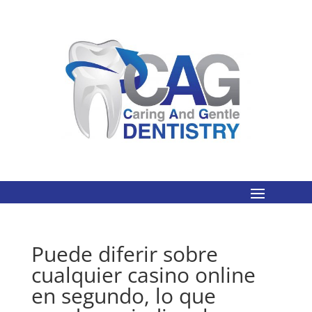
Puede diferir sobre
cualquier casino online
en segundo, lo que