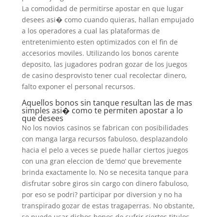
La comodidad de permitirse apostar en que lugar
desees asi� como cuando quieras, hallan empujado
a los operadores a cual las plataformas de
entretenimiento esten optimizados con el fin de
accesorios moviles. Utilizando los bonos carente
deposito, las jugadores podran gozar de los juegos
de casino desprovisto tener cual recolectar dinero,
falto exponer el personal recursos.
Aquellos bonos sin tanque resultan las de mas
simples asi� como te permiten apostar a lo
que desees
No los novios casinos se fabrican con posibilidades
con manga larga recursos fabuloso, desplazandolo
hacia el pelo a veces se puede hallar ciertos juegos
con una gran eleccion de ‘demo’ que brevemente
brinda exactamente lo. No se necesita tanque para
disfrutar sobre giros sin cargo con dinero fabuloso,
por eso se podri? participar por diversion y no ha
transpirado gozar de estas tragaperras. No obstante,
se puede usar dichos bonos de sufrir ciertos titulos