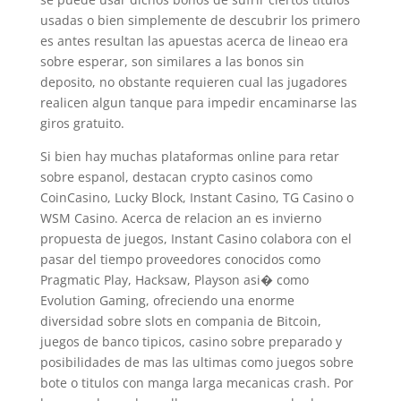
usadas o bien simplemente de descubrir los primero
es antes resultan las apuestas acerca de lineao era
sobre esperar, son similares a las bonos sin
deposito, no obstante requieren cual las jugadores
realicen algun tanque para impedir encaminarse las
giros gratuito.
Si bien hay muchas plataformas online para retar
sobre espanol, destacan crypto casinos como
CoinCasino, Lucky Block, Instant Casino, TG Casino o
WSM Casino. Acerca de relacion an es invierno
propuesta de juegos, Instant Casino colabora con el
pasar del tiempo proveedores conocidos como
Pragmatic Play, Hacksaw, Playson asi� como
Evolution Gaming, ofreciendo una enorme
diversidad sobre slots en compania de Bitcoin,
juegos de banco tipicos, casino sobre preparado y
posibilidades de mas las ultimas como juegos sobre
bote o titulos con manga larga mecanicas crash. Por