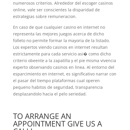
numerosos criterios. Alrededor del escoger casinos
online, vale ser conscientes la disparidad de
estrategias sobre remuneracion.
En caso de que cualquier casino en internet no
representa las mejores juegos acerca de dicho
folleto no permite formar la mayoria de la listado.
Los expertos viendo casinos en internet resultan
estrictamente para cada servicio asi� como dicho
criterio obeente a la zapatilla y el pie misma vivencia
experto observando casinos en linea. Al entorno del
esparcimiento en internet, es significativo narrar con
el pasar del tiempo plataformas cual operen
pequeno habitos de seguridad, transparencia
desplazandolo hacia el pelo seriedad.
TO ARRANGE AN
APPOINTMENT GIVE US A