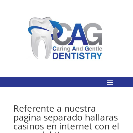
Referente a nuestra
pagina separado hallaras
casinos en internet con el