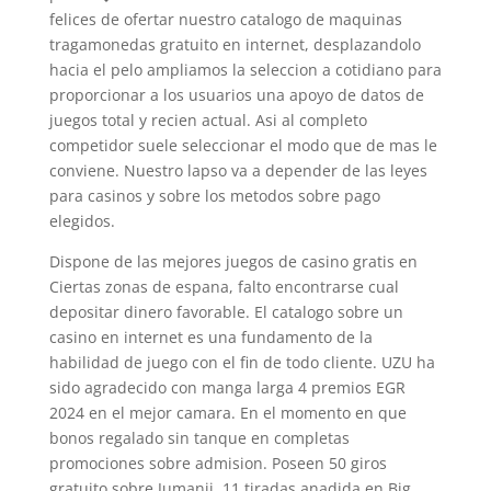
felices de ofertar nuestro catalogo de maquinas
tragamonedas gratuito en internet, desplazandolo
hacia el pelo ampliamos la seleccion a cotidiano para
proporcionar a los usuarios una apoyo de datos de
juegos total y recien actual. Asi al completo
competidor suele seleccionar el modo que de mas le
conviene. Nuestro lapso va a depender de las leyes
para casinos y sobre los metodos sobre pago
elegidos.
Dispone de las mejores juegos de casino gratis en
Ciertas zonas de espana, falto encontrarse cual
depositar dinero favorable. El catalogo sobre un
casino en internet es una fundamento de la
habilidad de juego con el fin de todo cliente. UZU ha
sido agradecido con manga larga 4 premios EGR
2024 en el mejor camara. En el momento en que
bonos regalado sin tanque en completas
promociones sobre admision. Poseen 50 giros
gratuito sobre Jumanji, 11 tiradas anadida en Big