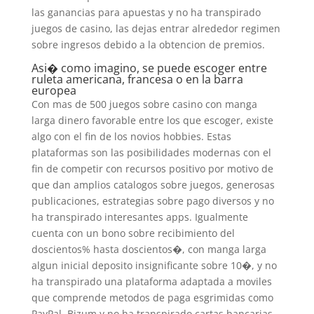
las ganancias para apuestas y no ha transpirado
juegos de casino, las dejas entrar alrededor regimen
sobre ingresos debido a la obtencion de premios.
Asi� como imagino, se puede escoger entre
ruleta americana, francesa o en la barra
europea
Con mas de 500 juegos sobre casino con manga
larga dinero favorable entre los que escoger, existe
algo con el fin de los novios hobbies. Estas
plataformas son las posibilidades modernas con el
fin de competir con recursos positivo por motivo de
que dan amplios catalogos sobre juegos, generosas
publicaciones, estrategias sobre pago diversos y no
ha transpirado interesantes apps. Igualmente
cuenta con un bono sobre recibimiento del
doscientos% hasta doscientos�, con manga larga
algun inicial deposito insignificante sobre 10�, y no
ha transpirado una plataforma adaptada a moviles
que comprende metodos de paga esgrimidas como
PayPal, Bizum y no ha transpirado cartas bancarias.