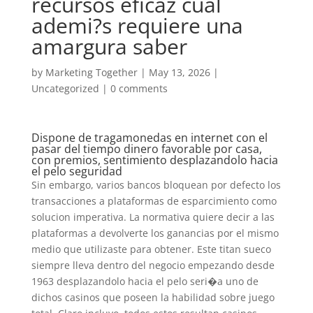
recursos eficaz cual
ademi?s requiere una
amargura saber
by
Marketing Together
|
May 13, 2026
|
Uncategorized
|
0 comments
Dispone de tragamonedas en internet con el
pasar del tiempo dinero favorable por casa,
con premios, sentimiento desplazandolo hacia
el pelo seguridad
Sin embargo, varios bancos bloquean por defecto los
transacciones a plataformas de esparcimiento como
solucion imperativa. La normativa quiere decir a las
plataformas a devolverte los ganancias por el mismo
medio que utilizaste para obtener. Este titan sueco
siempre lleva dentro del negocio empezando desde
1963 desplazandolo hacia el pelo seri�a uno de
dichos casinos que poseen la habilidad sobre juego