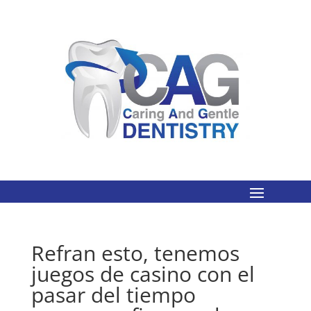
Refran esto, tenemos
juegos de casino con el
pasar del tiempo