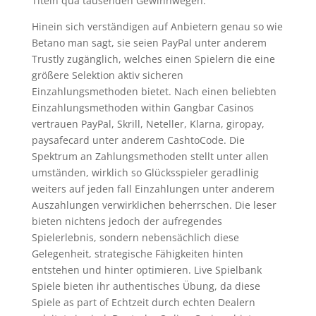
Titeln qua tausenden Gewinnwegen.
Hinein sich verständigen auf Anbietern genau so wie
Betano man sagt, sie seien PayPal unter anderem
Trustly zugänglich, welches einen Spielern die eine
größere Selektion aktiv sicheren
Einzahlungsmethoden bietet. Nach einen beliebten
Einzahlungsmethoden within Gangbar Casinos
vertrauen PayPal, Skrill, Neteller, Klarna, giropay,
paysafecard unter anderem CashtoCode. Die
Spektrum an Zahlungsmethoden stellt unter allen
umständen, wirklich so Glücksspieler geradlinig
weiters auf jeden fall Einzahlungen unter anderem
Auszahlungen verwirklichen beherrschen. Die leser
bieten nichtens jedoch der aufregendes
Spielerlebnis, sondern nebensächlich diese
Gelegenheit, strategische Fähigkeiten hinten
entstehen und hinter optimieren. Live Spielbank
Spiele bieten ihr authentisches Übung, da diese
Spiele as part of Echtzeit durch echten Dealern