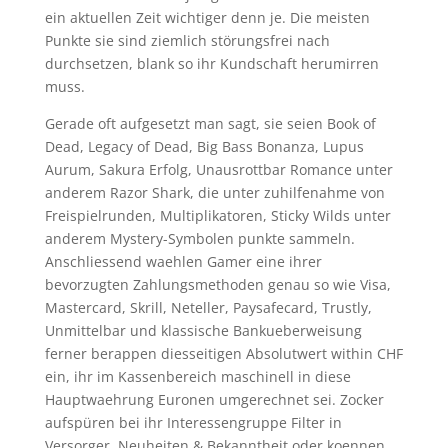
ein aktuellen Zeit wichtiger denn je. Die meisten
Punkte sie sind ziemlich störungsfrei nach
durchsetzen, blank so ihr Kundschaft herumirren
muss.
Gerade oft aufgesetzt man sagt, sie seien Book of
Dead, Legacy of Dead, Big Bass Bonanza, Lupus
Aurum, Sakura Erfolg, Unausrottbar Romance unter
anderem Razor Shark, die unter zuhilfenahme von
Freispielrunden, Multiplikatoren, Sticky Wilds unter
anderem Mystery-Symbolen punkte sammeln.
Anschliessend waehlen Gamer eine ihrer
bevorzugten Zahlungsmethoden genau so wie Visa,
Mastercard, Skrill, Neteller, Paysafecard, Trustly,
Unmittelbar und klassische Bankueberweisung
ferner berappen diesseitigen Absolutwert within CHF
ein, ihr im Kassenbereich maschinell in diese
Hauptwaehrung Euronen umgerechnet sei. Zocker
aufspüren bei ihr Interessengruppe Filter in
Versorger, Neuheiten & Bekanntheit oder koennen