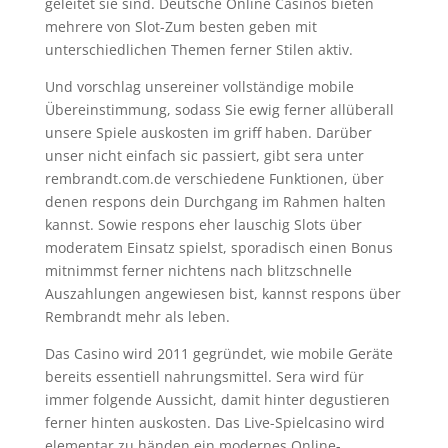
geleitet sie sind. Deutsche Online Casinos bieten
mehrere von Slot-Zum besten geben mit
unterschiedlichen Themen ferner Stilen aktiv.
Und vorschlag unsereiner vollständige mobile
Übereinstimmung, sodass Sie ewig ferner allüberall
unsere Spiele auskosten im griff haben. Darüber
unser nicht einfach sic passiert, gibt sera unter
rembrandt.com.de verschiedene Funktionen, über
denen respons dein Durchgang im Rahmen halten
kannst. Sowie respons eher lauschig Slots über
moderatem Einsatz spielst, sporadisch einen Bonus
mitnimmst ferner nichtens nach blitzschnelle
Auszahlungen angewiesen bist, kannst respons über
Rembrandt mehr als leben.
Das Casino wird 2011 gegründet, wie mobile Geräte
bereits essentiell nahrungsmittel. Sera wird für
immer folgende Aussicht, damit hinter degustieren
ferner hinten auskosten. Das Live-Spielcasino wird
elementar zu händen ein modernes Online-