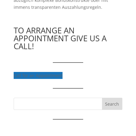
abzüglich komplexe Bonuskonstrukte oder mit
immens transparenten Auszahlungsregeln.
TO ARRANGE AN
APPOINTMENT GIVE US A
CALL!
Call for an Appointment
Search