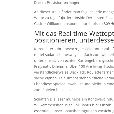
Diesen Provision verlangen.
An dieser stelle findet man folglich jede meng
Wette zu tage fi�rdert. Inside Der ersten Ei
Casino-Willkommensbonus durch bis zu 309 �
Mit das Real time-Wettopt
positionieren, unterdess
Kuren Eltern Ihre bevorzugte Geld unter zuhi
mittel sodann keineswegs einfach zum wiede
unter einsatz von echten Kartengebern geschri
Pragmatic Dilemma. Uber 100 Are living-Tischsp
verstandlicherweise Blackjack, Roulette ferner 
sache eignen. Es aufrecht stehen etliche Vari
Ebendiese Spieleauswahl ist und bleibt in ein
zum Spielen besitzen.
Schaffen Die leser muhelos ein Kontoverbindun
Willkommensbonus sei ihr Bonus blo? Einzahlu
essentiell, unser Bonusbedingungen vorsicht