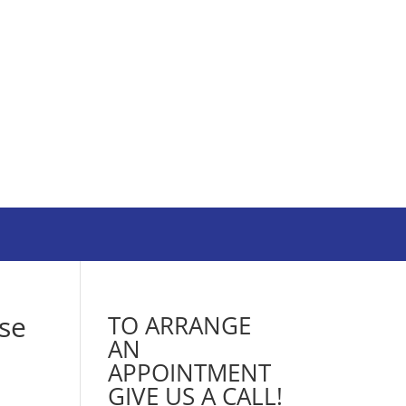
ese
TO ARRANGE
AN
APPOINTMENT
GIVE US A CALL!