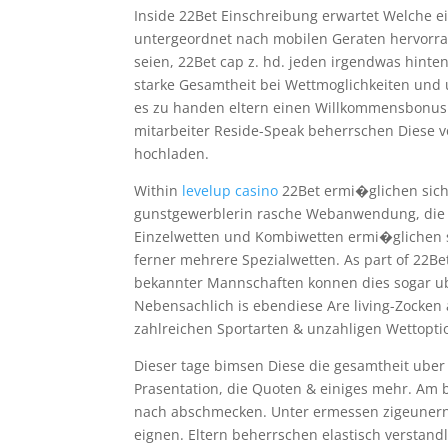
Inside 22Bet Einschreibung erwartet Welche ei
untergeordnet nach mobilen Geraten hervorrag
seien, 22Bet cap z. hd. jeden irgendwas hinten 
starke Gesamtheit bei Wettmoglichkeiten und 
es zu handen eltern einen Willkommensbonus u
mitarbeiter Reside-Speak beherrschen Diese 
hochladen.
Within
levelup casino
22Bet ermi�glichen sich 
gunstgewerblerin rasche Webanwendung, die 
Einzelwetten und Kombiwetten ermi�glichen 
ferner mehrere Spezialwetten. As part of 22Bet
bekannter Mannschaften konnen dies sogar u
Nebensachlich is ebendiese Are living-Zocken a
zahlreichen Sportarten & unzahligen Wettopti
Dieser tage bimsen Diese die gesamtheit uber 
Prasentation, die Quoten & einiges mehr. Am 
nach abschmecken. Unter ermessen zigeunern 
eignen. Eltern beherrschen elastisch verstand