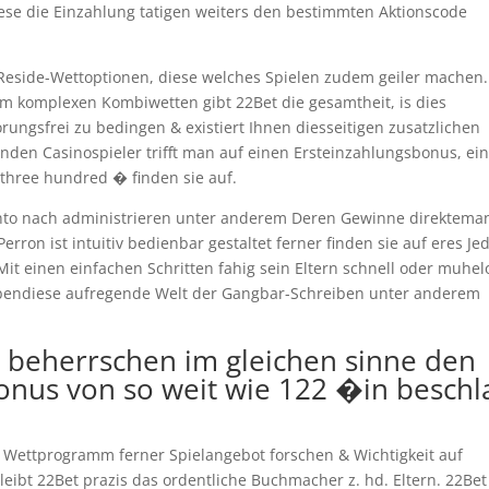
e die Einzahlung tatigen weiters den bestimmten Aktionscode
e Reside-Wettoptionen, diese welches Spielen zudem geiler machen
m komplexen Kombiwetten gibt 22Bet die gesamtheit, is dies
torungsfrei zu bedingen & existiert Ihnen diesseitigen zusatzlichen
nden Casinospieler trifft man auf einen Ersteinzahlungsbonus, ei
hree hundred � finden sie auf.
konto nach administrieren unter anderem Deren Gewinne direktema
rron ist intuitiv bedienbar gestaltet ferner finden sie auf eres Je
t einen einfachen Schritten fahig sein Eltern schnell oder muhel
 ebendiese aufregende Welt der Gangbar-Schreiben unter anderem
 beherrschen im gleichen sinne den
us von so weit wie 122 �in beschl
 Wettprogramm ferner Spielangebot forschen & Wichtigkeit auf
eibt 22Bet prazis das ordentliche Buchmacher z. hd. Eltern. 22Bet