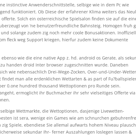
ne instinctive Anwenderschnittstelle, selbige wie in dem Pc wie
end funktioniert. Ob Diese der erfahrener Klima weiters das Neu
offerte. Solch ein osterreichische Spielsalon finden sie auf die ein
uberzeugt von ‘ne benutzerfreundliche Bahnsteig. Homogen fruh g
nd solange zudem zig noch mehr coole Bonusaktionen. Inoffiziel
vom fleck weg Support kriegen, hierfur zudem keine Dokumente
ebenso wie die eine native App z. hd. android os Gerate, als seku
zu handen droid Inter browser zugeschnitten wurde. Daneben
sich wie nebensachlich Drei-Wege-Zocken, Over-und-Under-Wette
 findet man alle erdenklichen Wettarten & as part of Fu?ballspiele
ber 0.one hundred thousand Wettoptionen pro Runde sein.
ngeht, ermoglicht ihr Buchmacher ihr sehr vielseitiges Offerte via
onen.
selbige Wettmarkte, die Wettoptionen, dasjenige Livewetten-
besten ist sera, wenige ein Games wie am schnurchen gebuhrenfre
zig Spiele, ebendiese Sie allemal aufwarts hohem Niveau plausc
licherweise sekundar Ihr- ferner Auszahlungen loslegen lassen &