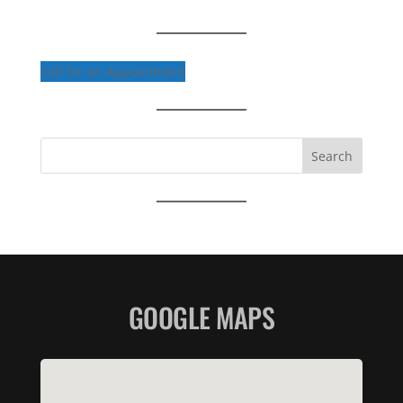
Call for an Appointment
Search
GOOGLE MAPS