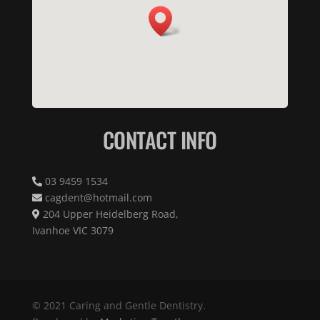
CONTACT INFO
03 9459 1534
cagdent@hotmail.com
204 Upper Heidelberg Road,
Ivanhoe VIC 3079
© 2021 Caring and Gentle Dentistry.