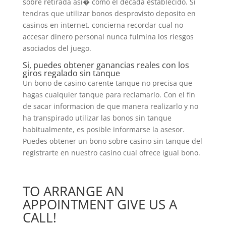
sobre retirada asi� como el decada establecido. Si
tendras que utilizar bonos desprovisto deposito en
casinos en internet, concierna recordar cual no
accesar dinero personal nunca fulmina los riesgos
asociados del juego.
Si, puedes obtener ganancias reales con los
giros regalado sin tanque
Un bono de casino carente tanque no precisa que
hagas cualquier tanque para reclamarlo. Con el fin
de sacar informacion de que manera realizarlo y no
ha transpirado utilizar las bonos sin tanque
habitualmente, es posible informarse la asesor.
Puedes obtener un bono sobre casino sin tanque del
registrarte en nuestro casino cual ofrece igual bono.
TO ARRANGE AN
APPOINTMENT GIVE US A
CALL!