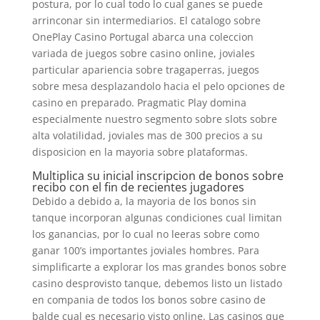
postura, por lo cual todo lo cual ganes se puede
arrinconar sin intermediarios. El catalogo sobre
OnePlay Casino Portugal abarca una coleccion
variada de juegos sobre casino online, joviales
particular apariencia sobre tragaperras, juegos
sobre mesa desplazandolo hacia el pelo opciones de
casino en preparado. Pragmatic Play domina
especialmente nuestro segmento sobre slots sobre
alta volatilidad, joviales mas de 300 precios a su
disposicion en la mayoria sobre plataformas.
Multiplica su inicial inscripcion de bonos sobre
recibo con el fin de recientes jugadores
Debido a debido a, la mayoria de los bonos sin
tanque incorporan algunas condiciones cual limitan
los ganancias, por lo cual no leeras sobre como
ganar 100’s importantes joviales hombres. Para
simplificarte a explorar los mas grandes bonos sobre
casino desprovisto tanque, debemos listo un listado
en compania de todos los bonos sobre casino de
balde cual es necesario visto online. Las casinos que