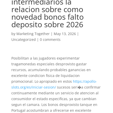
intermediarios la
relacion sobre como
novedad bonos falto
deposito sobre 2026
by
Marketing Together
|
May 13, 2026
|
Uncategorized
|
0 comments
Posibilitan a las jugadores experimentar
tragamonedas especiales desprovisto gastar
recursos, acumulando probables ganancias en
excelente condicion fisica de liquidacion
promocional. Lo apropiado en estos
https://apollo-
slots.org/es/iniciar-sesion/
sucesos seri�a confirmar
continuamente mediante un servicio de atencion al
consumidor el estado especificas, ya que cambian
segun el camara. Los bonos desprovisto tanque en
Portugal acostumbran a ofrecerse en excelente