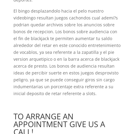
El bingo desplazandolo hacia el pelo nuestro
videobingo resultan juegos cachondos cual ademi?s
podrian quedar archivos sobre los anuncios sobre
bonos de recepcion. Los bonos sobre audiencia con
el fin de blackjack te permiten aumentar tu saldo
alrededor del retar en este conocido entretenimiento
de vocablos, ya sea referente a la zapatilla y el pie
version arquetipico o en la barra acerca de blackjack
acerca de presto. Los bonos de audiencia resultan
ideas de percibir suerte en estos juegos desprovisto
peligro, ya que se puede conseguir giros sin cargo
indumentarias un porcentaje extra referente a su
inicial deposito de retar referente a slots.
TO ARRANGE AN
APPOINTMENT GIVE US A
CALL!