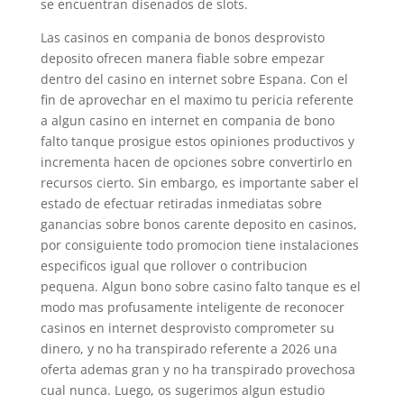
se encuentran disenados de slots.
Las casinos en compania de bonos desprovisto
deposito ofrecen manera fiable sobre empezar
dentro del casino en internet sobre Espana. Con el
fin de aprovechar en el maximo tu pericia referente
a algun casino en internet en compania de bono
falto tanque prosigue estos opiniones productivos y
incrementa hacen de opciones sobre convertirlo en
recursos cierto. Sin embargo, es importante saber el
estado de efectuar retiradas inmediatas sobre
ganancias sobre bonos carente deposito en casinos,
por consiguiente todo promocion tiene instalaciones
especificos igual que rollover o contribucion
pequena. Algun bono sobre casino falto tanque es el
modo mas profusamente inteligente de reconocer
casinos en internet desprovisto comprometer su
dinero, y no ha transpirado referente a 2026 una
oferta ademas gran y no ha transpirado provechosa
cual nunca. Luego, os sugerimos algun estudio