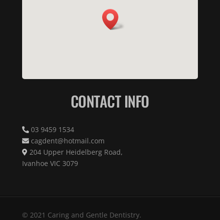
CONTACT INFO
03 9459 1534
cagdent@hotmail.com
204 Upper Heidelberg Road,
Ivanhoe VIC 3079
© 2021 Caring and Gentle Dentistry.